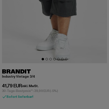
BRANDIT
Industry Vintage 3/4
Derzeitiger Preis: 41,79 EUR
41,79 EUR
inkl. MwSt.
30-Tage-Bestpreis**: 39,99 EUR
(-5%)
Sofort lieferbar!