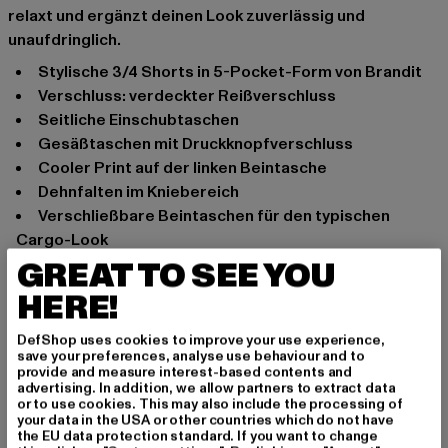
relaxt und ergänzt deinen Look zuverlässig und
unaufdringlich.
stylische 3/4 Shorts in 5-Pocket-Form von Brandit
Verschluss: verdeckter Reißverschluss
seitliche Einschubtaschen
Gesäßtaschen mit Druckknopfverschluss
cooler Print auf der linken Beintasche
Dehnfalten im Kniebereich
verschließbare Beintaschen für den typischen
Cargo-Look
Tunnelzug im Bund und Beinsaum zur
GREAT TO SEE YOU
Passformregulierung
HERE!
weiches Material bietet optimalen Tragekomfort
DefShop uses cookies to improve your use experience,
Anlass: Alltag, Basic
save your preferences, analyse use behaviour and to
Marke: Brandit
provide and measure interest-based contents and
advertising. In addition, we allow partners to extract data
Kat.: Shorts
or to use cookies. This may also include the processing of
Farbe: grau
your data in the USA or other countries which do not have
the EU data protection standard. If you want to change
Hersteller Farbe: charcoal