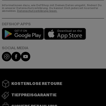
Informationen dazu, wie DefShop mit Deinen Daten umgeht, findest Du
in unserer Datenschutzerklärung. Du kannst Dich jederzeit kostenfei
abmelden.
Datenschutzerklärung lesen.
Play market
App store
Instagram
Facebook
YouTube
KOSTENLOSE RETOURE
TIEFPREISGARANTIE