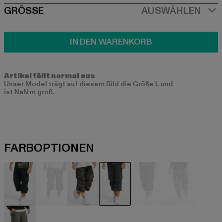
SIZE
GRÖSSE
AUSWÄHLEN
IN DEN WARENKORB
Artikel fällt normal aus
Unser Model trägt auf diesem Bild die Größe L und
ist NaN m groß.
FARBOPTIONEN
schwarz
camouflage
camouflage
grau
grau
grau