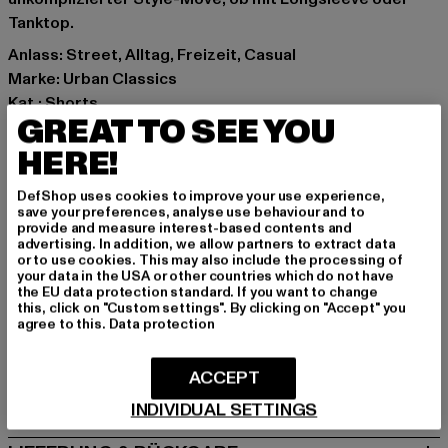
Tanktop.
Anlass: Street, Alltag, Freizeit, Casual
Marke: Urban Classics
Kat.: Shorts
GREAT TO SEE YOU
Farbe: schwarz
Hersteller Farbe: real black washed
HERE!
Materialzusammensetzung: 100% Baumwolle
DefShop uses cookies to improve your use experience,
Art.Nr: TB4156-02296
save your preferences, analyse use behaviour and to
provide and measure interest-based contents and
advertising. In addition, we allow partners to extract data
Hersteller: TB International GmbH |
info@tbint.de
or to use cookies. This may also include the processing of
Dr.-Robert-Murjahn-Straße 7 | 64372 Ober-Ramstadt |
your data in the USA or other countries which do not have
the EU data protection standard. If you want to change
DE
this, click on "Custom settings". By clicking on "Accept" you
agree to this.
Data protection
GRÖSSE & PASSFORM
ACCEPT
PFLEGEHINWEISE
INDIVIDUAL SETTINGS