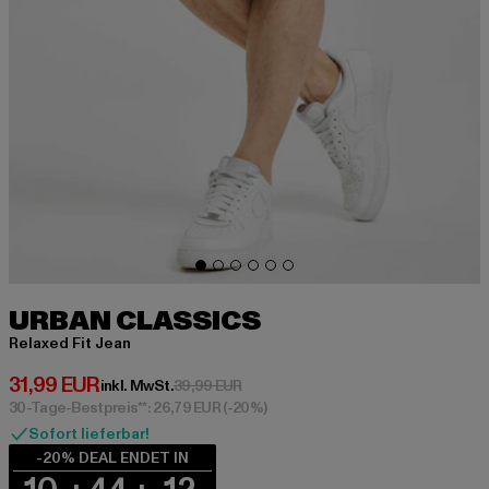
URBAN CLASSICS
Relaxed Fit Jean
Derzeitiger Preis: 31,99 EUR
31,99 EUR
Aktionspreis: 39,99 EUR
inkl. MwSt.
39,99 EUR
30-Tage-Bestpreis**: 26,79 EUR
(-20%)
Sofort lieferbar!
-20% DEAL ENDET IN