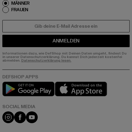
MÄNNER
FRAUEN
E-MAIL
ANMELDEN
Informationen dazu, wie DefShop mit Deinen Daten umgeht, findest Du
in unserer Datenschutzerklärung. Du kannst Dich jederzeit kostenfei
abmelden.
Datenschutzerklärung lesen.
Play market
App store
Instagram
Facebook
YouTube