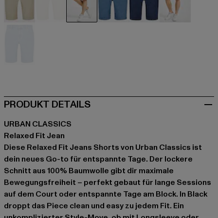
beige
beige
schwarz
blau
blau
blau
blau
PRODUKT DETAILS
URBAN CLASSICS
Relaxed Fit Jean
Diese Relaxed Fit Jeans Shorts von Urban Classics ist
dein neues Go-to für entspannte Tage. Der lockere
Schnitt aus 100% Baumwolle gibt dir maximale
Bewegungsfreiheit – perfekt gebaut für lange Sessions
auf dem Court oder entspannte Tage am Block. In Black
droppt das Piece clean und easy zu jedem Fit. Ein
unkomplizierter Style-Move, ob mit Longsleeve oder