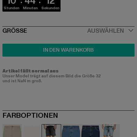
10
44
12
Stunden
Minuten
Sekunden
SIZE
GRÖSSE
AUSWÄHLEN
IN DEN WARENKORB
Artikel fällt normal aus
Unser Model trägt auf diesem Bild die Größe 32
und ist NaN m groß.
FARBOPTIONEN