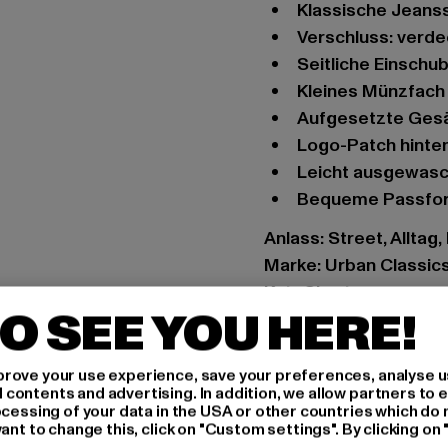
Klassische Jeans
Verschluss: verd
Seitliche Einsch
Kleines Münzfach
Aufgesetzte Ges
Logo-Patch hint
Leicht ausgewas
Bequeme Passfo
Anlass: Street, Alltag,
Marke: Urban Classic
Kat.: Shorts
O SEE YOU HERE!
Farbe: blau
Hersteller Farbe: lig
Materialzusammense
rove your use experience, save your preferences, analyse u
ontents and advertising. In addition, we allow partners to e
Art.Nr: TB4156-02347
ocessing of your data in the USA or other countries which do 
ant to change this, click on "Custom settings". By clicking on 