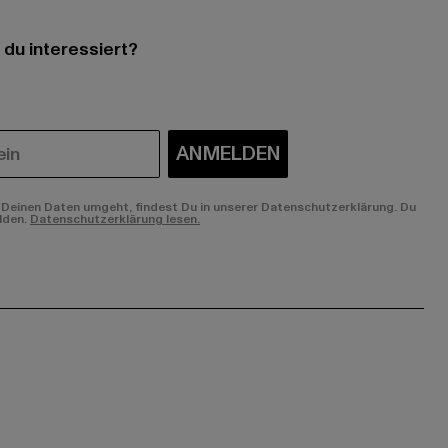
 du interessiert?
ANMELDEN
Deinen Daten umgeht, findest Du in unserer Datenschutzerklärung. Du
lden.
Datenschutzerklärung lesen.