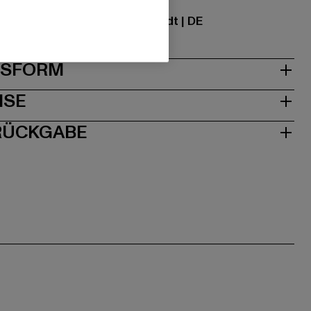
ational GmbH |
info@tbint.de
traße 7 | 64372 Ober-Ramstadt | DE
& PASSFORM
ISE
 RÜCKGABE