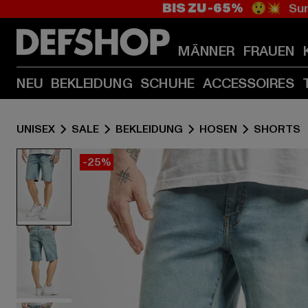
BIS ZU -65%
😲💥 Sum
MÄNNER
FRAUEN
NEU
BEKLEIDUNG
SCHUHE
ACCESSOIRES
UNISEX
SALE
BEKLEIDUNG
HOSEN
SHORTS
-25%