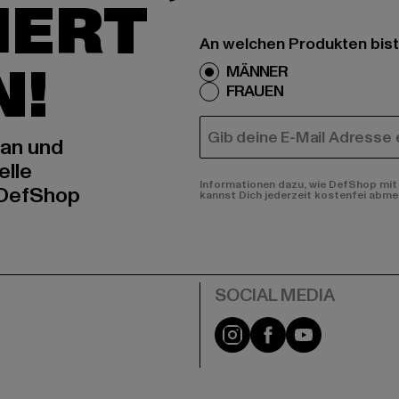
IERT
An welchen Produkten bist
N!
MÄNNER
FRAUEN
E-MAIL
 an und
elle
Informationen dazu, wie DefShop mit 
 DefShop
kannst Dich jederzeit kostenfei abme
e
Instagram
Facebook
YouTube