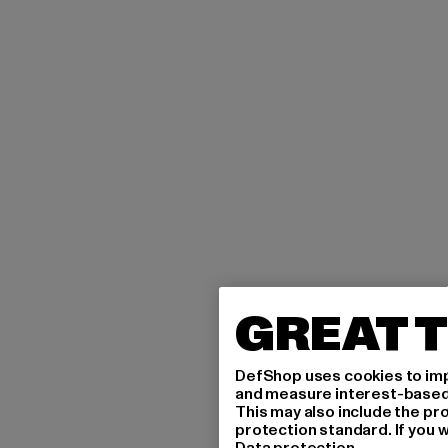
GREAT T
DefShop uses cookies to imp
and measure interest-based c
This may also include the pr
protection standard. If you w
Data protection