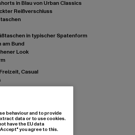
shorts in Blau von Urban Classics
eckter Reißverschluss
ubtaschen
äßtaschen in typischer Spatenform
en am Bund
chener Look
rm
 Freizeit, Casual
s
ht destroyed washed
tzung: 100% Baumwolle
se behaviour and to provide
xtract data or to use cookies.
not have the EU data
"Accept" you agree to this.