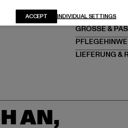
Hersteller: TB Intern
Dr.-Robert-Murjahn-S
ACCEPT
INDIVIDUAL SETTINGS
GRÖSSE 
PFLEGEHINWE
LIEFERUNG &
H AN,