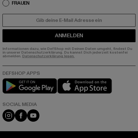
FRAUEN
E-MAIL
ANMELDEN
Informationen dazu, wie DefShop mit Deinen Daten umgeht, findest Du
in unserer Datenschutzerklärung. Du kannst Dich jederzeit kostenfei
abmelden.
Datenschutzerklärung lesen.
Play market
App store
Instagram
Facebook
YouTube