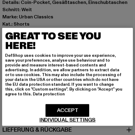
Details: Coin-Pocket, Gesäßtaschen, Einschubtaschen
Schnitt: Weit
Marke: Urban Classics
Kat.: Shorts
Farbe: blau
GREAT TO SEE YOU
Hersteller Farbe: new light blue washed
HERE!
Materialzusammensetzung: 100% Baumwolle
Art.Nr: TB6639-12689
DefShop uses cookies to improve your use experience,
save your preferences, analyse use behaviour and to
provide and measure interest-based contents and
Hersteller: TB International GmbH |
info@tbint.de
advertising. In addition, we allow partners to extract data
Dr.-Robert-Murjahn-Straße 7 | 64372 Ober-Ramstadt |
or to use cookies. This may also include the processing of
your data in the USA or other countries which do not have
DE
the EU data protection standard. If you want to change
this, click on "Custom settings". By clicking on "Accept" you
agree to this.
Data protection
GRÖSSE & PASSFORM
ACCEPT
PFLEGEHINWEISE
INDIVIDUAL SETTINGS
LIEFERUNG & RÜCKGABE