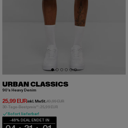
URBAN CLASSICS
90's Heavy Denim
Derzeitiger Preis: 25,99 EUR
25,99 EUR
Aktionspreis: 49,99 EUR
inkl. MwSt.
49,99 EUR
30-Tage-Bestpreis**: 25,99 EUR
Sofort lieferbar!
-48% DEAL ENDET IN