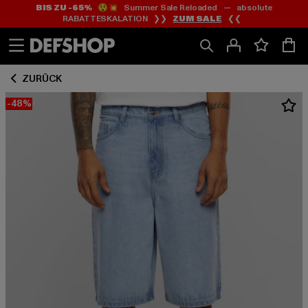
BIS ZU -65%
😲💥 Summer Sale Reloaded — absolute
Zum
Zum
RABATTESKALATION ❯❯
ZUM SALE
❮❮
Inhalt
Fußzeile
springen
springen
ZURÜCK
-48%