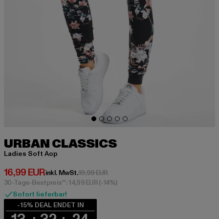
URBAN CLASSICS
Ladies Soft Aop
Derzeitiger Preis: 16,99 EUR
16,99 EUR
Aktionspreis: 19,99 EUR
inkl. MwSt.
19,99 EUR
30-Tage-Bestpreis**: 14,99 EUR
(-14%)
Sofort lieferbar!
-15% DEAL ENDET IN