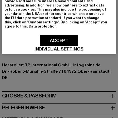
provide and measure interest-based contents and
Anlass: Street, Alltag, Sportlich
advertising. In addition, we allow partners to extract data
Verschlussarten: Gummizug
or to use cookies. This may also include the processing of
your data in the USA or other countries which do not have
Schnitt: Figurbetont
the EU data protection standard. If you want to change
Marke: Urban Classics
this, click on "Custom settings". By clicking on "Accept" you
agree to this.
Data protection
Kat.: Leggings
Farbe: schwarz
Hersteller Farbe: blacksoftflower
ACCEPT
Materialzusammensetzung: 92% Polyester, 8% Elasthan
INDIVIDUAL SETTINGS
Art.Nr: TB4771-03528
Hersteller: TB International GmbH |
info@tbint.de
Dr.-Robert-Murjahn-Straße 7 | 64372 Ober-Ramstadt |
DE
GRÖSSE & PASSFORM
PFLEGEHINWEISE