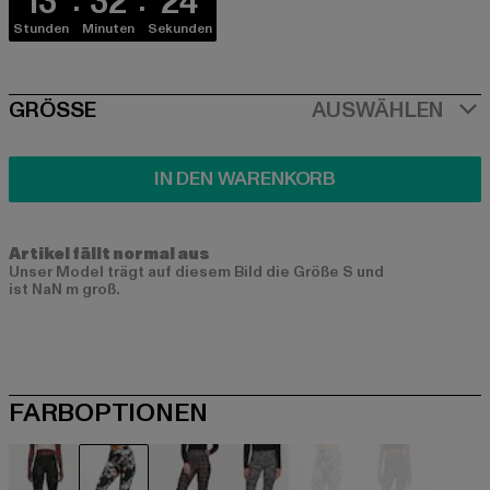
13
32
24
Stunden
Minuten
Sekunden
SIZE
GRÖSSE
AUSWÄHLEN
IN DEN WARENKORB
Artikel fällt normal aus
Unser Model trägt auf diesem Bild die Größe S und
ist NaN m groß.
FARBOPTIONEN