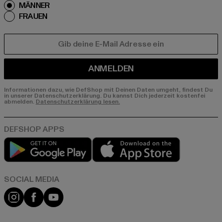
MÄNNER
FRAUEN
E-MAIL
ANMELDEN
Informationen dazu, wie DefShop mit Deinen Daten umgeht, findest Du
in unserer Datenschutzerklärung. Du kannst Dich jederzeit kostenfei
abmelden.
Datenschutzerklärung lesen.
Play market
App store
Instagram
Facebook
YouTube