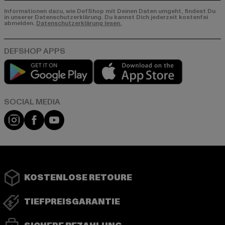
Informationen dazu, wie DefShop mit Deinen Daten umgeht, findest Du
in unserer Datenschutzerklärung. Du kannst Dich jederzeit kostenfei
abmelden.
Datenschutzerklärung lesen.
Play market
App store
Instagram
Facebook
YouTube
KOSTENLOSE RETOURE
TIEFPREISGARANTIE