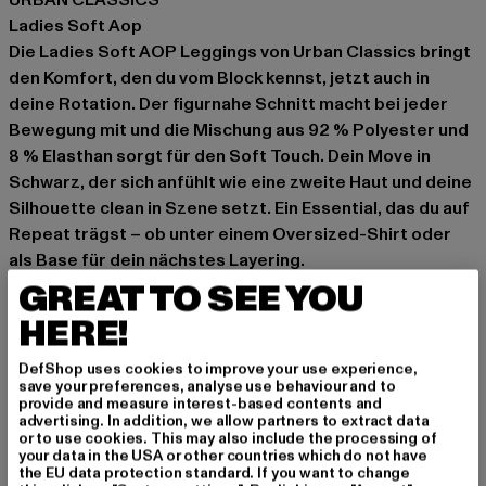
URBAN CLASSICS
Ladies Soft Aop
Die Ladies Soft AOP Leggings von Urban Classics bringt
den Komfort, den du vom Block kennst, jetzt auch in
deine Rotation. Der figurnahe Schnitt macht bei jeder
Bewegung mit und die Mischung aus 92 % Polyester und
8 % Elasthan sorgt für den Soft Touch. Dein Move in
Schwarz, der sich anfühlt wie eine zweite Haut und deine
Silhouette clean in Szene setzt. Ein Essential, das du auf
Repeat trägst – ob unter einem Oversized-Shirt oder
als Base für dein nächstes Layering.
GREAT TO SEE YOU
Anlass: Street, Alltag, Sportlich
Verschlussarten: Gummizug
HERE!
Muster: Animalprint
DefShop uses cookies to improve your use experience,
Schnitt: Figurbetont
save your preferences, analyse use behaviour and to
Marke: Urban Classics
provide and measure interest-based contents and
advertising. In addition, we allow partners to extract data
Kat.: Leggings
or to use cookies. This may also include the processing of
Farbe: schwarz, braun
your data in the USA or other countries which do not have
the EU data protection standard. If you want to change
Hersteller Farbe: darkleo