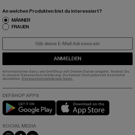
An welchen Produkten bist du interessiert?
MÄNNER
FRAUEN
E-MAIL
ANMELDEN
Informationen dazu, wie DefShop mit Deinen Daten umgeht, findest Du
in unserer Datenschutzerklärung. Du kannst Dich jederzeit kostenfei
abmelden.
Datenschutzerklärung lesen.
Play market
App store
Instagram
Facebook
YouTube