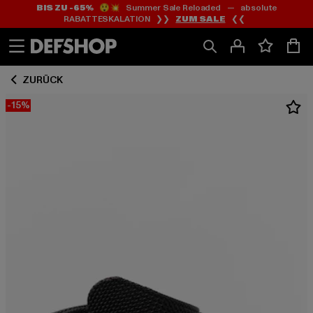
BIS ZU -65%
😲💥 Summer Sale Reloaded — absolute
Zum
Zum
RABATTESKALATION ❯❯
ZUM SALE
❮❮
Inhalt
Fußzeile
springen
springen
ZURÜCK
-15%