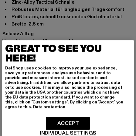
Zinc-Alloy Tactical Schnalle
Robustes Material für langlebigen Tragekomfort
Reißfestes, schnelltrocknendes Gürtelmaterial
Breite: 2,5 cm
Anlass: Alltag
Verschlussarten: Klappverschluss
GREAT TO SEE YOU
Marke: Brandit
HERE!
Kat.: Accessoires
Farbe: schwarz
DefShop uses cookies to improve your use experience,
Hersteller Farbe: black
save your preferences, analyse use behaviour and to
Materialzusammensetzung: 100% Polyester
provide and measure interest-based contents and
advertising. In addition, we allow partners to extract data
Art.Nr: BD7026-00007
or to use cookies. This may also include the processing of
your data in the USA or other countries which do not have
the EU data protection standard. If you want to change
Hersteller: Brandit Textil GmbH |
info@brandit-wear.com
this, click on "Custom settings". By clicking on "Accept" you
Spichernstraße 6a | 50672 Köln | DE
agree to this.
Data protection
ACCEPT
GRÖSSE & PASSFORM
INDIVIDUAL SETTINGS