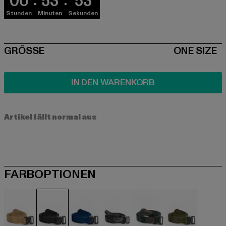
00
53
53
Stunden
Minuten
Sekunden
SIZE
GRÖSSE
ONE SIZE
IN DEN WARENKORB
Artikel fällt normal aus
FARBOPTIONEN