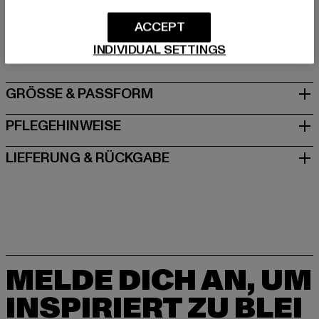
Hersteller: TB International GmbH |
info@tbint.de
ACCEPT
Dr.-Robert-Murjahn-Straße 7 | 64372 Ober-Ramstadt |
DE
INDIVIDUAL SETTINGS
GRÖSSE & PASSFORM
PFLEGEHINWEISE
LIEFERUNG & RÜCKGABE
MELDE DICH AN, UM
INSPIRIERT ZU BLEI