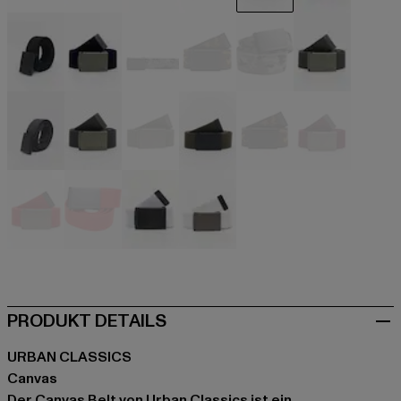
beige
beige
beige
beige
schwarz
schwarz
schwarz
blau
camouflage
camouflage
camouflage
grau
grau
grau
olive
olive
rot
rot
rot
rot
weiß
weiß
PRODUKT DETAILS
URBAN CLASSICS
Canvas
Der Canvas Belt von Urban Classics ist ein