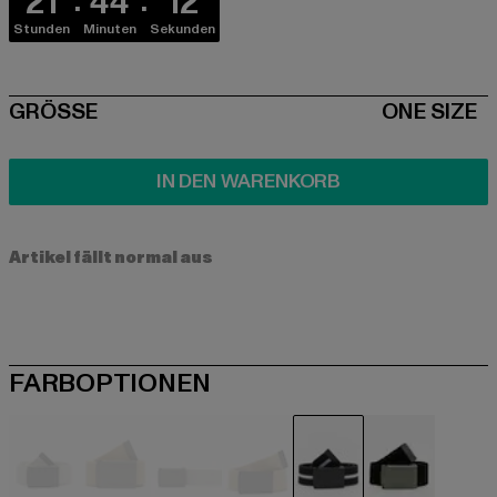
21
44
12
Stunden
Minuten
Sekunden
SIZE
GRÖSSE
ONE SIZE
IN DEN WARENKORB
Artikel fällt normal aus
FARBOPTIONEN