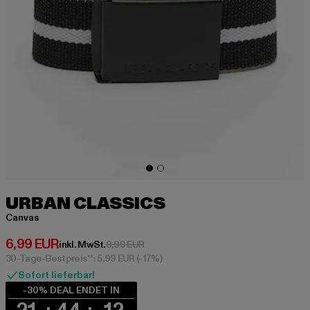
URBAN CLASSICS
Canvas
Derzeitiger Preis: 6,99 EUR
6,99 EUR
Aktionspreis: 9,99 EUR
inkl. MwSt.
9,99 EUR
30-Tage-Bestpreis**: 5,99 EUR
(-17%)
Sofort lieferbar!
-30% DEAL ENDET IN