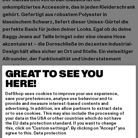
unkompliziertes Accessoire, das in jeden Kleiderschrank
gehört. Gefertigt aus robustem Polyester in
klassischem Schwarz, liefert dieser Unisex-Gürtel die
perfekte Basis für jeden deiner Looks. Egal ob du deine
Baggy Jeans auf Taille bringst oder eine cleane Hose
akzentuierst – die Dornschließe im dezenten Industrial-
Design hält alles sicher an Ort und Stelle. Ein vielseitiger
Allrounder, der Funktionalität und Understatement
vereint.
GREAT TO SEE YOU
Anlass: Street, Alltag, Freizeit, Casual
HERE!
Verschlussarten: Klappverschluss
Marke: Urban Classics
DefShop uses cookies to improve your use experience,
Kat.: Accessoires
save your preferences, analyse use behaviour and to
provide and measure interest-based contents and
Farbe: schwarz, weiß
advertising. In addition, we allow partners to extract data
Hersteller Farbe: black white stripe/black
or to use cookies. This may also include the processing of
your data in the USA or other countries which do not have
Materialzusammensetzung: 100% Polyester
the EU data protection standard. If you want to change
Art.Nr: TB305-02485
this, click on "Custom settings". By clicking on "Accept" you
agree to this.
Data protection