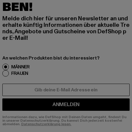
BEN!
Melde dich hier für unseren Newsletter an und
erhalte künftig Informationen über aktuelle Tre
nds, Angebote und Gutscheine von DefShop p
er E-Mail!
An welchen Produkten bist du interessiert?
MÄNNER
FRAUEN
E-MAIL
ANMELDEN
Informationen dazu, wie DefShop mit Deinen Daten umgeht, findest Du
in unserer Datenschutzerklärung. Du kannst Dich jederzeit kostenfei
abmelden.
Datenschutzerklärung lesen.