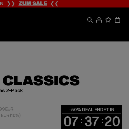
ION ❯❯
ZUM SALE
❮❮
 CLASSICS
as 2-Pack
 9,00 EUR
Aktionspreis: 17,99 EUR
,99 EUR
-50% DEAL ENDET IN
7 EUR
(10%)
07
37
19