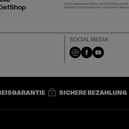
Informationen dazu, wie DefShop mit 
 DefShop
kannst Dich jederzeit kostenfei abme
e
Instagram
Facebook
YouTube
REISGARANTIE
SICHERE BEZAHLUNG