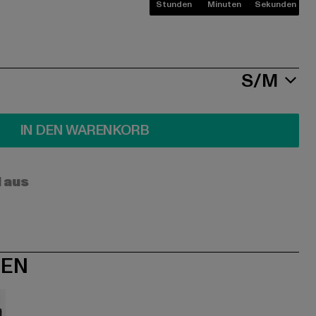
Stunden
Minuten
Sekunden
S/M
IN DEN WARENKORB
l aus
NEN