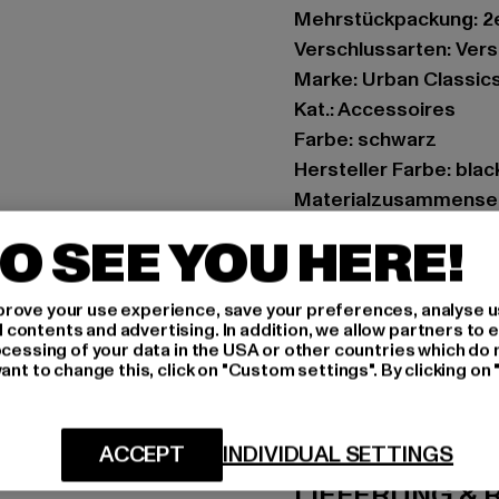
Mehrstückpackung: 2
Verschlussarten: Vers
Marke: Urban Classic
Kat.: Accessoires
Farbe: schwarz
Hersteller Farbe: bla
Materialzusammenset
Art.Nr: TB5139-01197
O SEE YOU HERE!
Hersteller: TB Intern
rove your use experience, save your preferences, analyse u
Dr.-Robert-Murjahn-S
ontents and advertising. In addition, we allow partners to e
ocessing of your data in the USA or other countries which do 
ant to change this, click on "Custom settings". By clicking on 
GRÖSSE 
PFLEGEHINWE
ACCEPT
INDIVIDUAL SETTINGS
LIEFERUNG &