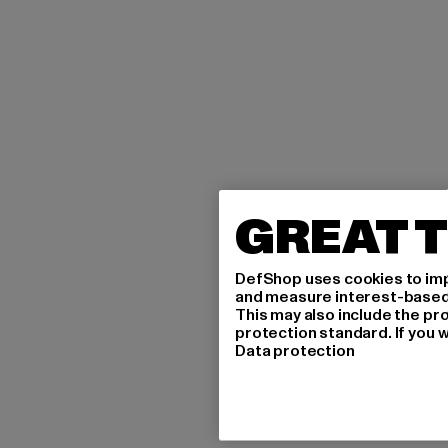
GREAT T
DefShop uses cookies to imp
and measure interest-based c
This may also include the pr
protection standard. If you w
Data protection