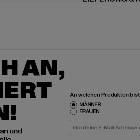
H AN,
IERT
An welchen Produkten bist
N!
MÄNNER
FRAUEN
E-MAIL
 an und
elle