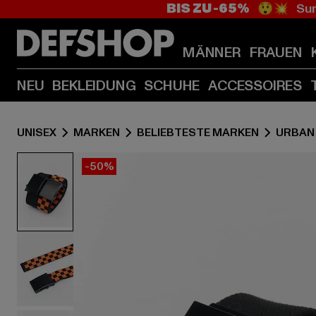
BIS ZU -65%
😲💥 Sum
MÄNNER
FRAUEN
NEU
BEKLEIDUNG
SCHUHE
ACCESSOIRES
UNISEX
MARKEN
BELIEBTESTE MARKEN
URBAN
-50%