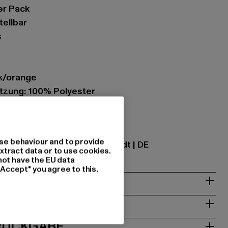
er Pack
tellbar
s
ck/orange
zung: 100% Polyester
ational GmbH |
info@tbint.de
se behaviour and to provide
traße 7 | 64372 Ober-Ramstadt | DE
xtract data or to use cookies.
not have the EU data
"Accept" you agree to this.
& PASSFORM
ISE
 RÜCKGABE