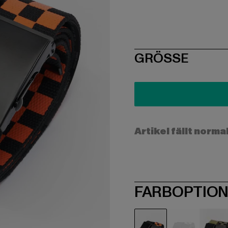
SIZE
GRÖSSE
Artikel fällt norma
FARBOPTIO