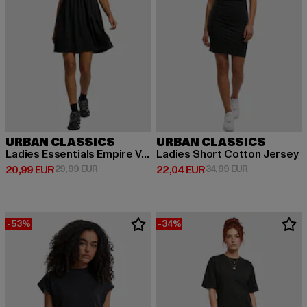
URBAN CLASSICS
URBAN CLASSICS
Ladies Essentials Empire Valance
Ladies Short Cotton Jersey
Derzeitiger Preis: 20,99 EUR
Aktionspreis: 29,99 EUR
Derzeitiger Preis: 22,04 EUR
Aktionspreis:
20,99 EUR
29,99 EUR
22,04 EUR
34,99 EUR
-53%
-34%