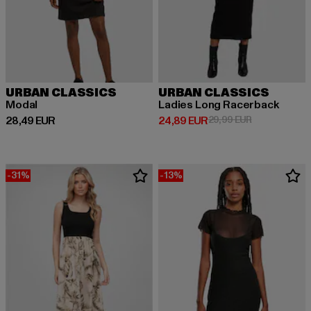
URBAN CLASSICS
URBAN CLASSICS
Modal
Ladies Long Racerback
Derzeitiger Preis: 28,49 EUR
Derzeitiger Preis: 24,89 EUR
Aktionspreis:
28,49 EUR
24,89 EUR
29,99 EUR
-31%
-13%