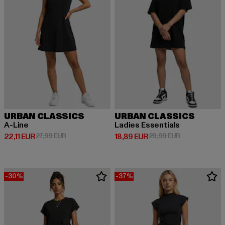
URBAN CLASSICS
URBAN CLASSICS
A-Line
Ladies Essentials
Derzeitiger Preis: 22,11 EUR
Aktionspreis: 27,99 EUR
Derzeitiger Preis: 18,89 EUR
Aktionspreis: 
22,11 EUR
27,99 EUR
18,89 EUR
29,99 EUR
-30%
-37%