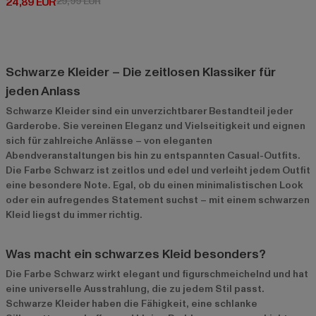
Derzeitiger Preis: 24,89 EUR
Aktionspreis: 29,99 EUR
24,89 EUR
29,99 EUR
Schwarze Kleider – Die zeitlosen Klassiker für
jeden Anlass
Schwarze Kleider sind ein unverzichtbarer Bestandteil jeder
Garderobe. Sie vereinen Eleganz und Vielseitigkeit und eignen
sich für zahlreiche Anlässe – von eleganten
Abendveranstaltungen bis hin zu entspannten Casual-Outfits.
Die Farbe Schwarz ist zeitlos und edel und verleiht jedem Outfit
eine besondere Note. Egal, ob du einen minimalistischen Look
oder ein aufregendes Statement suchst – mit einem schwarzen
Kleid liegst du immer richtig.
Was macht ein schwarzes Kleid besonders?
Die Farbe Schwarz wirkt elegant und figurschmeichelnd und hat
eine universelle Ausstrahlung, die zu jedem Stil passt.
Schwarze Kleider haben die Fähigkeit, eine schlanke