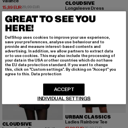
Valance
CLOUD5IVE
Derzeitiger Preis: 15,89 EUR
Aktionspreis: 29,99 EUR
15,89 EUR
29,99 EUR
Longsleeve Dress
Derzeitiger Preis: 26,79 EUR
Aktionspreis:
26,79 EUR
39,99 EUR
GREAT TO SEE YOU
HERE!
NEU
-40%
DefShop uses cookies to improve your use experience,
save your preferences, analyse use behaviour and to
provide and measure interest-based contents and
advertising. In addition, we allow partners to extract data
or to use cookies. This may also include the processing of
your data in the USA or other countries which do not have
the EU data protection standard. If you want to change
this, click on "Custom settings". By clicking on "Accept" you
agree to this.
Data protection
ACCEPT
INDIVIDUAL SETTINGS
URBAN CLASSICS
Ladies Rainbow Tee
CLOUD5IVE
Aktionspreis: 