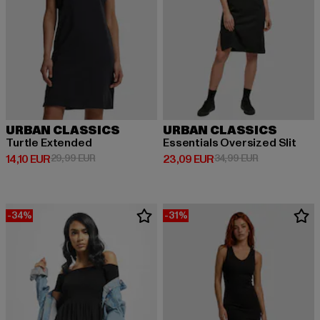
URBAN CLASSICS
URBAN CLASSICS
Turtle Extended
Essentials Oversized Slit
Derzeitiger Preis: 14,10 EUR
Aktionspreis: 29,99 EUR
Derzeitiger Preis: 23,09 EUR
Aktionspreis:
14,10 EUR
29,99 EUR
23,09 EUR
34,99 EUR
-34%
-31%