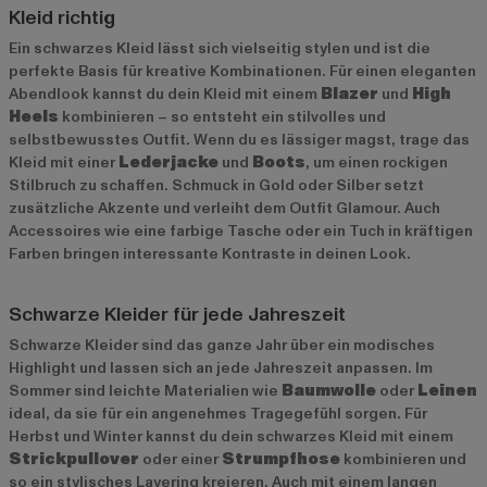
Kleid richtig
Ein schwarzes Kleid lässt sich vielseitig stylen und ist die
perfekte Basis für kreative Kombinationen. Für einen eleganten
Abendlook kannst du dein Kleid mit einem
Blazer
und
High
Heels
kombinieren – so entsteht ein stilvolles und
selbstbewusstes Outfit. Wenn du es lässiger magst, trage das
Kleid mit einer
Lederjacke
und
Boots
, um einen rockigen
Stilbruch zu schaffen. Schmuck in Gold oder Silber setzt
zusätzliche Akzente und verleiht dem Outfit Glamour. Auch
Accessoires wie eine farbige Tasche oder ein Tuch in kräftigen
Farben bringen interessante Kontraste in deinen Look.
Schwarze Kleider für jede Jahreszeit
Schwarze Kleider sind das ganze Jahr über ein modisches
Highlight und lassen sich an jede Jahreszeit anpassen. Im
Sommer sind leichte Materialien wie
Baumwolle
oder
Leinen
ideal, da sie für ein angenehmes Tragegefühl sorgen. Für
Herbst und Winter kannst du dein schwarzes Kleid mit einem
Strickpullover
oder einer
Strumpfhose
kombinieren und
so ein stylisches Layering kreieren. Auch mit einem langen