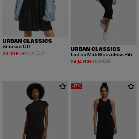
URBAN CLASSICS
Smoked Off
URBAN CLASSICS
Derzeitiger Preis: 23,09 EUR
Aktionspreis: 34,99 EUR
23,09 EUR
34,99 EUR
Ladies Midi Sleeveless Rib
Derzeitiger Preis: 24,14 EUR
Aktionspreis: 
24,14 EUR
34,99 EUR
-17%