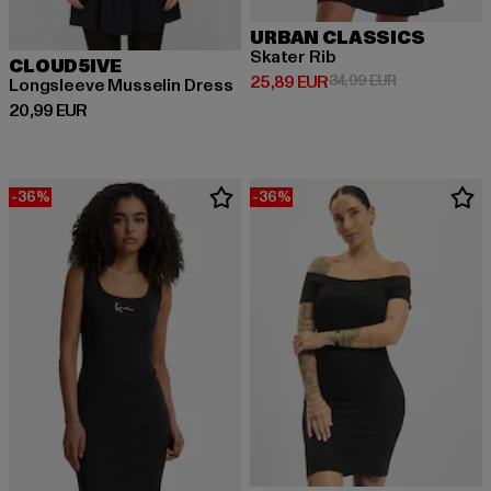
URBAN CLASSICS
Skater Rib
CLOUD5IVE
Derzeitiger Preis: 25,89 EUR
Aktionspreis:
25,89 EUR
34,99 EUR
Longsleeve Musselin Dress
Derzeitiger Preis: 20,99 EUR
20,99 EUR
-36%
-36%