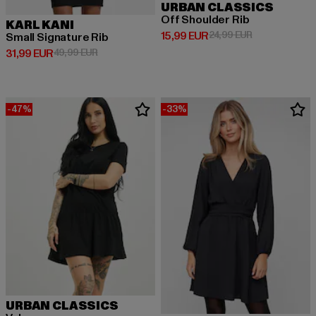
URBAN CLASSICS
Off Shoulder Rib
KARL KANI
Derzeitiger Preis: 15,99 EUR
Aktionspreis: 
15,99 EUR
24,99 EUR
Small Signature Rib
Derzeitiger Preis: 31,99 EUR
Aktionspreis: 49,99 EUR
31,99 EUR
49,99 EUR
-47%
-33%
URBAN CLASSICS