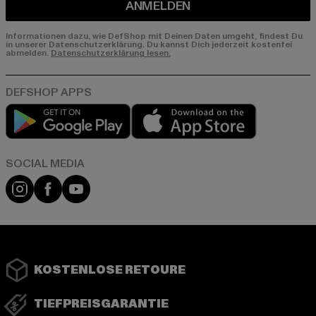
ANMELDEN
Informationen dazu, wie DefShop mit Deinen Daten umgeht, findest Du
in unserer Datenschutzerklärung. Du kannst Dich jederzeit kostenfei
abmelden.
Datenschutzerklärung lesen.
Play market
App store
Instagram
Facebook
YouTube
KOSTENLOSE RETOURE
TIEFPREISGARANTIE