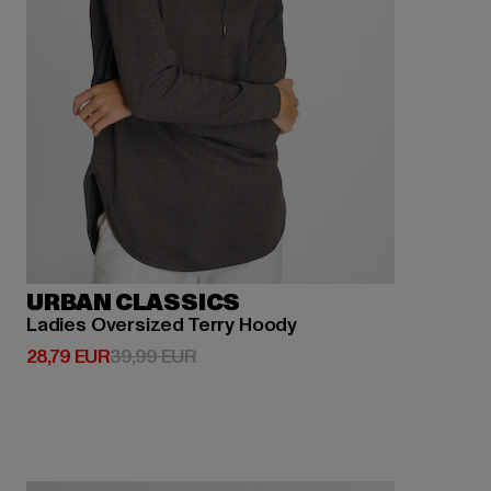
URBAN CLASSICS
Ladies Oversized Terry Hoody
Derzeitiger Preis: 28,79 EUR
Aktionspreis: 39,99 EUR
28,79 EUR
39,99 EUR