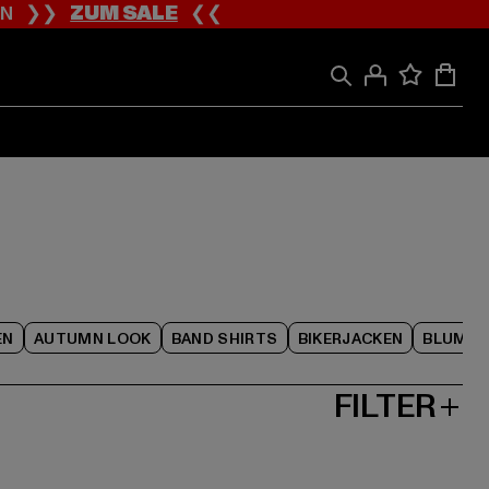
ION ❯❯
ZUM SALE
❮❮
EN
AUTUMN LOOK
BAND SHIRTS
BIKERJACKEN
BLUME
FILTER