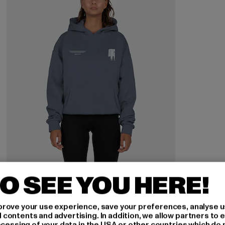
O SEE YOU HERE!
MJ GONZALES
rove your use experience, save your preferences, analyse u
Ladies METAMORPHOSE V.2 Heavy Oversized Hoody
ontents and advertising. In addition, we allow partners to e
ocessing of your data in the USA or other countries which do 