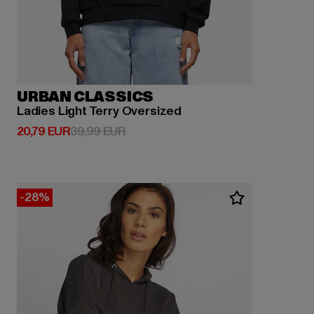
URBAN CLASSICS
Ladies Light Terry Oversized
Derzeitiger Preis: 20,79 EUR
Aktionspreis: 39,99 EUR
20,79 EUR
39,99 EUR
-28%