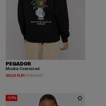
PEGADOR
Modra Oversized
Derzeitiger Preis: 69,59 EUR
Aktionspreis: 79,99 EUR
69,59 EUR
79,99 EUR
-51%