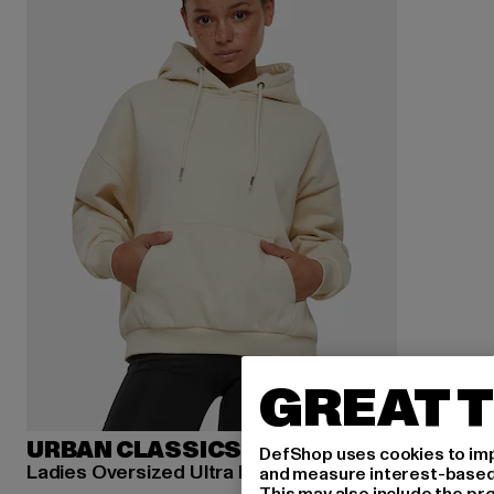
GREAT T
URBAN CLASSICS
DefShop uses cookies to imp
Ladies Oversized Ultra Heavy
and measure interest-based c
This may also include the pr