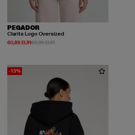
PEGADOR
Clarita Logo Oversized
Derzeitiger Preis: 60,89 EUR
Aktionspreis: 69,99 EUR
60,89 EUR
69,99 EUR
-13%