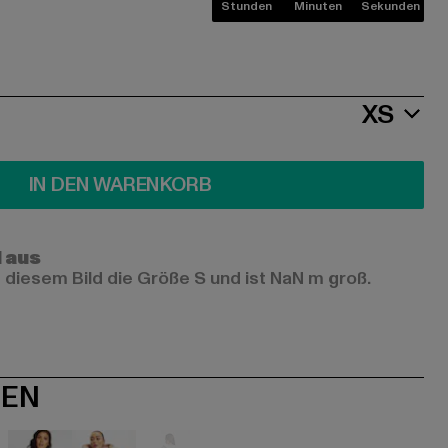
Stunden
Minuten
Sekunden
XS
IN DEN WARENKORB
l aus
 diesem Bild die Größe S und ist NaN m groß.
NEN