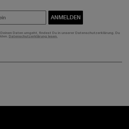
ANMELDEN
Deinen Daten umgeht, findest Du in unserer Datenschutzerklärung. Du
lden.
Datenschutzerklärung lesen.