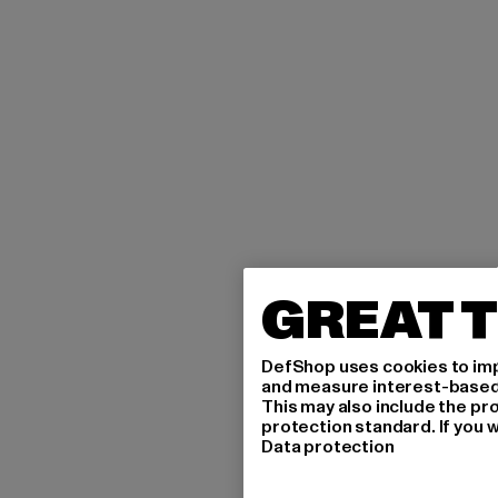
GREAT T
DefShop uses cookies to imp
and measure interest-based c
This may also include the pr
protection standard. If you w
Data protection