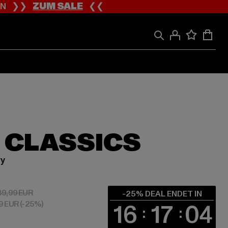
ION ❯❯
ZUM SALE
❮❮
 CLASSICS
ry
 29,99 EUR
Aktionspreis: 39,99 EUR
39,99 EUR
-25% DEAL ENDET IN
99 EUR
(-25%)
16
17
03