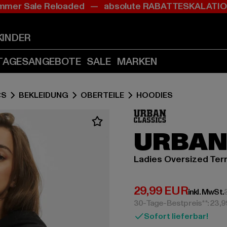
mer Sale Reloaded — absolute RABATTESKALAT
Zum
Zum
Inhalt
Fußzeile
springen
springen
KINDER
(Enter
(Enter
drücken)
drücken)
TAGESANGEBOTE
SALE
MARKEN
CS
BEKLEIDUNG
OBERTEILE
HOODIES
URBAN
Ladies Oversized Ter
Derzeitiger Preis:
29,99 EUR
inkl. MwSt.
30-Tage-Bestpreis**: 23,
Sofort lieferbar!