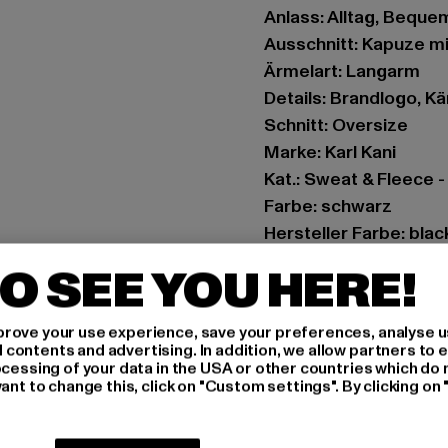
Anlass: Alltag, Bequem,
Ausschnitt: Kapuze m
Ärmelart: Langarm
Details: Brandlogo, K
Schnitt: Oversize
Marke: Karl Kani
Kat.: Sweat & Fleece 
Farbe: schwarz
Hersteller Farbe: blac
Materialzusammenset
O SEE YOU HERE!
Art.Nr: 61210057-000
rove your use experience, save your preferences, analyse u
Hersteller: Urban Sty
ontents and advertising. In addition, we allow partners to e
agentur@urbanstyle
ocessing of your data in the USA or other countries which do 
ant to change this, click on "Custom settings". By clicking on 
Schanzenstraße 41 | 5