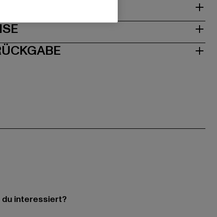
& PASSFORM
ISE
 RÜCKGABE
 du interessiert?