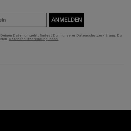
ANMELDEN
Deinen Daten umgeht, findest Du in unserer Datenschutzerklärung. Du
lden.
Datenschutzerklärung lesen.