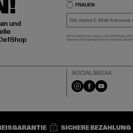
N!
FRAUEN
E-MAIL
 an und
elle
Informationen dazu, wie DefShop mit 
 DefShop
kannst Dich jederzeit kostenfei abme
e
Instagram
Facebook
YouTube
REISGARANTIE
SICHERE BEZAHLUNG