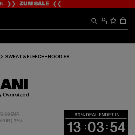
ION ❯❯
ZUM SALE
❮❮
SWEAT & FLEECE - HOODIES
KANI
y Oversized
 32,00 EUR
Aktionspreis: 79,99 EUR
79,99 EUR
-60% DEAL ENDET IN
0 EUR
(-3%)
13
03
53