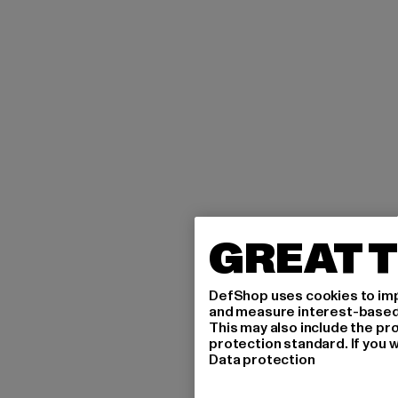
GREAT T
DefShop uses cookies to imp
and measure interest-based c
This may also include the pr
protection standard. If you w
Data protection