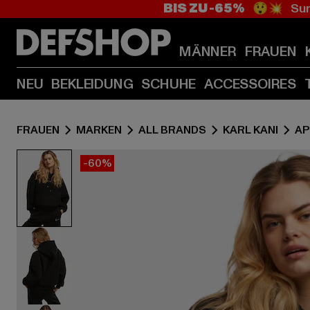
BIS ZU -65%
😲💥 Sum
MÄNNER
FRAUEN
NEU
BEKLEIDUNG
SCHUHE
ACCESSOIRES
FRAUEN
MARKEN
ALL BRANDS
KARL KANI
AP
-60%