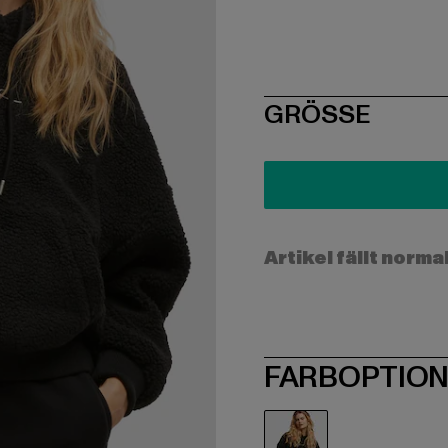
SIZE
GRÖSSE
Artikel fällt norma
FARBOPTIO