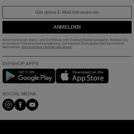
E-MAIL
ANMELDEN
Informationen dazu, wie DefShop mit Deinen Daten umgeht, findest Du
in unserer Datenschutzerklärung. Du kannst Dich jederzeit kostenfei
abmelden.
Datenschutzerklärung lesen.
Play market
App store
Instagram
Facebook
YouTube