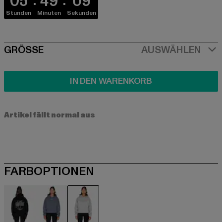
05
49
09
Stunden
Minuten
Sekunden
SIZE
GRÖSSE
AUSWÄHLEN
IN DEN WARENKORB
Artikel fällt normal aus
FARBOPTIONEN