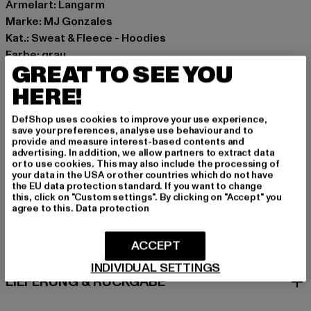
Ärmelart: Langarm
Marke: MJ Gonzales
Kat.: Sweat & Fleece - Hoodies
Farbe: grau
GREAT TO SEE YOU
Hersteller Farbe: grey
Materialzusammensetzung: 100% Baumwolle
HERE!
Art.Nr: MJG11642-00111
DefShop uses cookies to improve your use experience,
save your preferences, analyse use behaviour and to
Hersteller: TB International GmbH |
info@tbint.de
provide and measure interest-based contents and
advertising. In addition, we allow partners to extract data
Dr.-Robert-Murjahn-Straße 7 | 64372 Ober-Ramstadt |
or to use cookies. This may also include the processing of
DE
your data in the USA or other countries which do not have
the EU data protection standard. If you want to change
this, click on "Custom settings". By clicking on "Accept" you
agree to this.
Data protection
GRÖSSE & PASSFORM
ACCEPT
PFLEGEHINWEISE
INDIVIDUAL SETTINGS
LIEFERUNG & RÜCKGABE