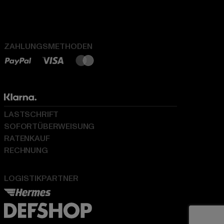
ZAHLUNGSMETHODEN
LASTSCHRIFT
SOFORTÜBERWEISUNG
RATENKAUF
RECHNUNG
LOGISTIKPARTNER