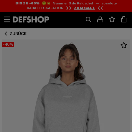
BIS ZU -65%
😲💥 Summer Sale Reloaded — absolute
Zum
Zum
RABATTESKALATION ❯❯
ZUM SALE
❮❮
Inhalt
Fußzeile
springen
springen
ZURÜCK
-40%