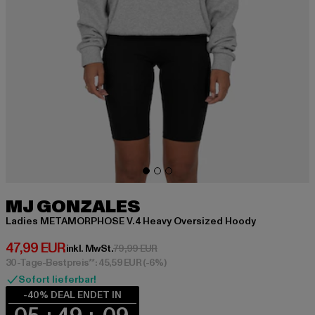
MJ GONZALES
Ladies METAMORPHOSE V.4 Heavy Oversized Hoody
Derzeitiger Preis: 47,99 EUR
47,99 EUR
Aktionspreis: 79,99 EUR
inkl. MwSt.
79,99 EUR
30-Tage-Bestpreis**: 45,59 EUR
(-6%)
Sofort lieferbar!
-40% DEAL ENDET IN