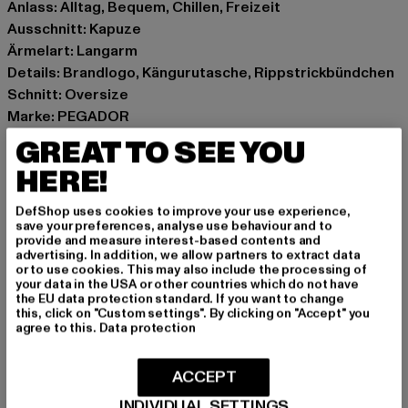
Anlass: Alltag, Bequem, Chillen, Freizeit
Ausschnitt: Kapuze
Ärmelart: Langarm
Details: Brandlogo, Kängurutasche, Rippstrickbündchen
Schnitt: Oversize
Marke: PEGADOR
Kat.: Sweat & Fleece - Hoodies
GREAT TO SEE YOU
Farbe: beige
HERE!
Hersteller Farbe: washed khaki beige white
Materialzusammensetzung: 80% Baumwolle, 20%
DefShop uses cookies to improve your use experience,
Polyester
save your preferences, analyse use behaviour and to
provide and measure interest-based contents and
Art.Nr: PGDR1278-23210
advertising. In addition, we allow partners to extract data
or to use cookies. This may also include the processing of
your data in the USA or other countries which do not have
Hersteller: The Mad Agency GmbH |
the EU data protection standard. If you want to change
info@themad.agency
this, click on "Custom settings". By clicking on "Accept" you
agree to this.
Data protection
Hollefeldstraße 16 | 48282 Emsdetten | DE
ACCEPT
GRÖSSE & PASSFORM
INDIVIDUAL SETTINGS