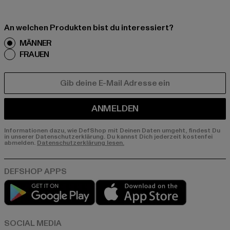
An welchen Produkten bist du interessiert?
MÄNNER
FRAUEN
E-MAIL
ANMELDEN
Informationen dazu, wie DefShop mit Deinen Daten umgeht, findest Du
in unserer Datenschutzerklärung. Du kannst Dich jederzeit kostenfei
abmelden.
Datenschutzerklärung lesen.
Play market
App store