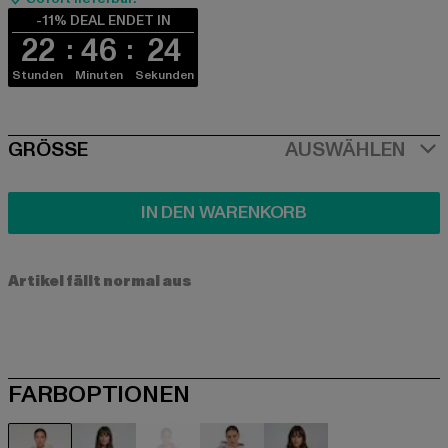
-11% DEAL ENDET IN
22
46
24
Stunden
Minuten
Sekunden
SIZE
GRÖSSE
AUSWÄHLEN
IN DEN WARENKORB
Artikel fällt normal aus
FARBOPTIONEN