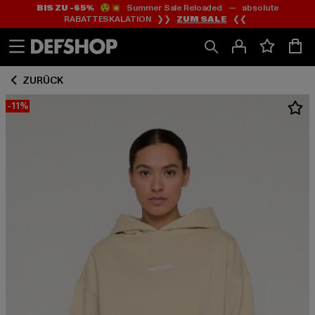
BIS ZU -65%
😲💥 Summer Sale Reloaded — absolute
Zum
Zum
RABATTESKALATION ❯❯
ZUM SALE
❮❮
Inhalt
Fußzeile
springen
springen
ZURÜCK
-11%