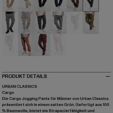
beige
beige
schwarz
blau
braun
grün
grau
grau
grau
grau
grau
olive
olive
orange
rot
rot
PRODUKT DETAILS
URBAN CLASSICS
Cargo
Die Cargo Jogging Pants für Männer von Urban Classics
präsentiert sich in einem satten Grün. Gefertigt aus 100
% Baumwolle, bietet sie Strapazierfähigkeit und