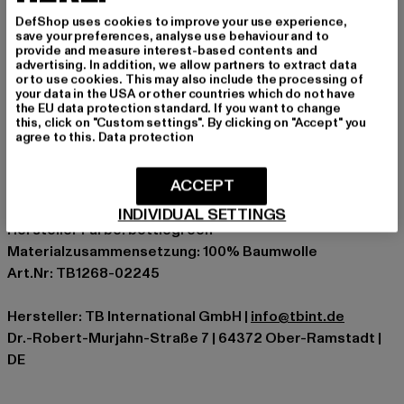
verrutschen
DefShop uses cookies to improve your use experience,
softer Baumwoll-Twill sorgt für hervorragenden
save your preferences, analyse use behaviour and to
Tragekomfort
provide and measure interest-based contents and
advertising. In addition, we allow partners to extract data
lässige Passform
or to use cookies. This may also include the processing of
your data in the USA or other countries which do not have
Anlass: Alltag, Bequem, Casual, Basic
the EU data protection standard. If you want to change
Verschlussarten: Reißverschluss, Kordelzug
this, click on "Custom settings". By clicking on "Accept" you
agree to this.
Data protection
Schnitt: Locker
Marke: Urban Classics
ACCEPT
Kat.: Cargohosen
Farbe: grün
INDIVIDUAL SETTINGS
Hersteller Farbe: bottlegreen
Materialzusammensetzung: 100% Baumwolle
Art.Nr: TB1268-02245
Hersteller: TB International GmbH |
info@tbint.de
Dr.-Robert-Murjahn-Straße 7 | 64372 Ober-Ramstadt |
DE