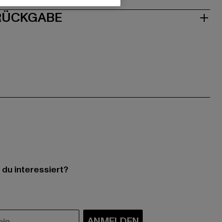
 RÜCKGABE
 du interessiert?
ANMELDEN