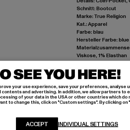
Details: Coin-Pocket
Schnitt: Bootcut
Marke: True Religion
Kat.: Apparel
Farbe: blau
Hersteller Farbe: blue
Materialzusammenset
Viskose, 1% Elasthan
Art.Nr: TR209274-00
O SEE YOU HERE!
Hersteller: True Rel
vertrieb@unifafashio
rove your use experience, save your preferences, analyse u
ontents and advertising. In addition, we allow partners to e
Großenbaumer Weg 11 
ocessing of your data in the USA or other countries which do 
ant to change this, click on "Custom settings". By clicking on 
GRÖSSE 
ACCEPT
INDIVIDUAL SETTINGS
PFLEGEHINWE