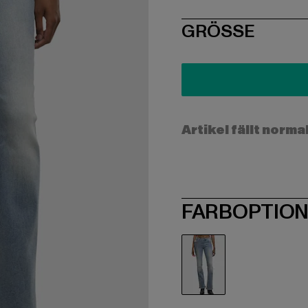
SIZE
GRÖSSE
Artikel fällt norma
FARBOPTIO
blau