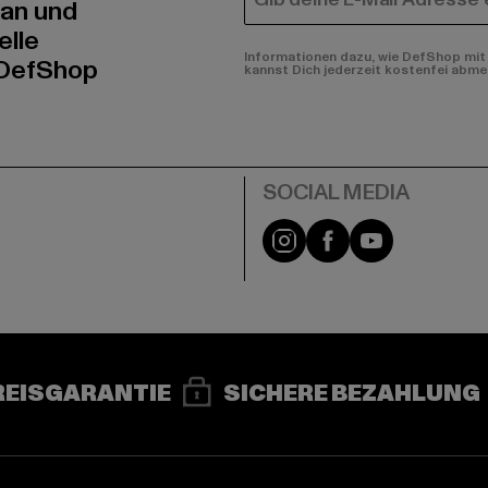
E-MAIL
 an und
elle
Informationen dazu, wie DefShop mit 
 DefShop
kannst Dich jederzeit kostenfei abme
e
Instagram
Facebook
YouTube
REISGARANTIE
SICHERE BEZAHLUNG