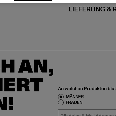
LIEFERUNG &
H AN,
IERT
An welchen Produkten bist
N!
MÄNNER
FRAUEN