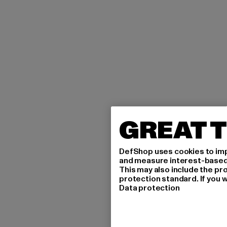
GREAT T
DefShop uses cookies to imp
and measure interest-based c
This may also include the pr
protection standard. If you w
Data protection