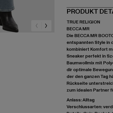
PRODUKT DET
TRUE RELIGION
BECCA MR
Die BECCA MR BOOTCUT
entspannten Style in
kombiniert Komfort mi
Sneaker perfekt in Sz
Baumwollmix mit Polye
dir optimale Bewegun
der den ganzen Tag hä
Rückseite unterstrei
zum idealen Partner f
Anlass: Alltag
Verschlussarten: ver