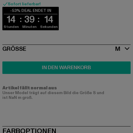
Sofort lieferbar!
-53% DEAL ENDET IN
14
39
14
Stunden
Minuten
Sekunden
SIZE
GRÖSSE
M
IN DEN WARENKORB
Artikel fällt normal aus
Unser Model trägt auf diesem Bild die Größe S und
ist NaN m groß.
FARBOPTIONEN