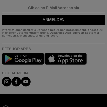
E-MAIL
ANMELDEN
Informationen dazu, wie DefShop mit Deinen Daten umgeht, findest Du
in unserer Datenschutzerklärung. Du kannst Dich jederzeit kostenfei
abmelden.
Datenschutzerklärung lesen.
Play market
App store
Instagram
Facebook
YouTube