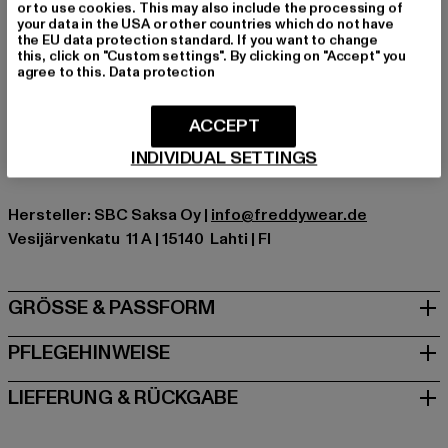
or to use cookies. This may also include the processing of
Marke: Freddy
your data in the USA or other countries which do not have
the EU data protection standard. If you want to change
Kat.: Bekleidung
this, click on "Custom settings". By clicking on "Accept" you
Farbe: braun
agree to this.
Data protection
Hersteller Farbe: brown
Materialzusammensetzung: 85% Polyester, 15%
ACCEPT
Elasthan
INDIVIDUAL SETTINGS
Art.Nr: WRUP24HS315-00075
Hersteller: SBC Saksa Oy |
info@freddywear.de
Vesijärvenkatu 11 A | 15140 Lahti | FI
GRÖSSE & PASSFORM
PFLEGEHINWEISE
LIEFERUNG & RÜCKGABE