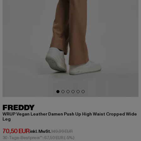
FREDDY
WRUP Vegan Leather Damen Push Up High Waist Cropped Wide
Leg
Derzeitiger Preis: 70,50 EUR
70,50 EUR
Aktionspreis: 149,99 EUR
inkl. MwSt.
149,99 EUR
30-Tage-Bestpreis**: 67,50 EUR
(-5%)