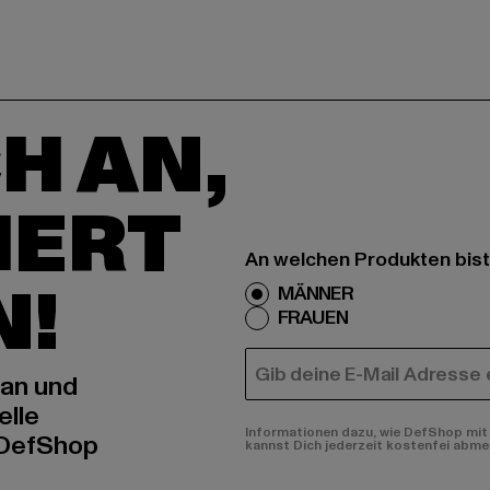
H AN,
IERT
An welchen Produkten bist
N!
MÄNNER
FRAUEN
E-MAIL
 an und
elle
Informationen dazu, wie DefShop mit 
 DefShop
kannst Dich jederzeit kostenfei abme