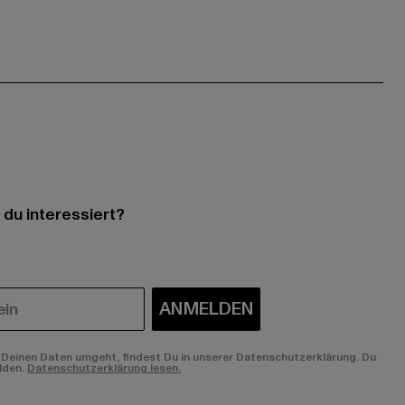
 du interessiert?
ANMELDEN
Deinen Daten umgeht, findest Du in unserer Datenschutzerklärung. Du
lden.
Datenschutzerklärung lesen.