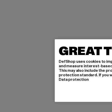
GREAT T
DefShop uses cookies to imp
and measure interest-based c
This may also include the pr
protection standard. If you w
Data protection