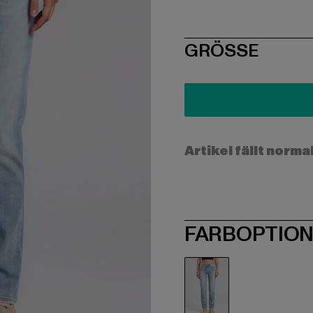
SIZE
GRÖSSE
Artikel fällt norma
FARBOPTIO