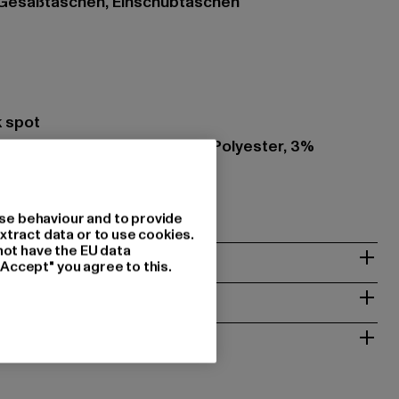
, Gesäßtaschen, Einschubtaschen
k spot
zung: 70% Baumwolle, 26% Polyester, 3%
644
se behaviour and to provide
xtract data or to use cookies.
not have the EU data
& PASSFORM
"Accept" you agree to this.
ISE
 RÜCKGABE