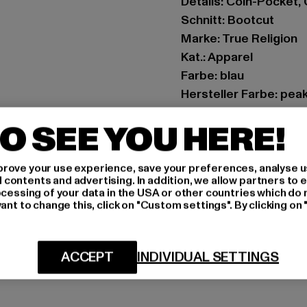
Details: Coin-Pocket
Schnitt: Bootcut
Marke: True Religion
Kat.: Apparel
Farbe: blau
Hersteller Farbe: pea
Materialzusammenset
O SEE YOU HERE!
Viskose, 1% Elasthan
Art.Nr: TR210312S-23
rove your use experience, save your preferences, analyse u
ontents and advertising. In addition, we allow partners to e
ocessing of your data in the USA or other countries which do 
GRÖSSE 
ant to change this, click on "Custom settings". By clicking on 
PFLEGEHINWE
LIEFERUNG &
ACCEPT
INDIVIDUAL SETTINGS