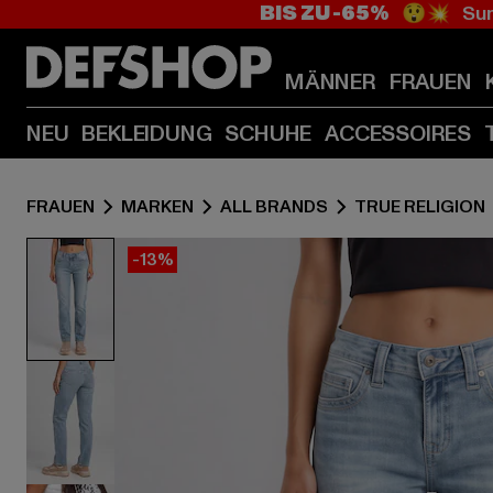
BIS ZU -65%
😲💥 Sum
MÄNNER
FRAUEN
NEU
BEKLEIDUNG
SCHUHE
ACCESSOIRES
FRAUEN
MARKEN
ALL BRANDS
TRUE RELIGION
-13%