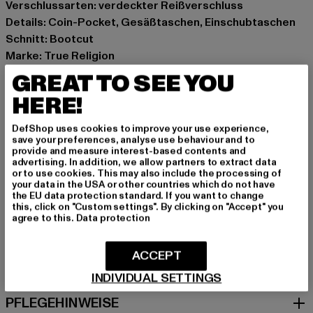
Verschlussarten: verdeckter Reißverschluss
Details: Coin-Pocket, Gesäßtaschen, Einschubtaschen
Schnitt: Bootcut
Marke: True Religion
Kat.: Apparel
GREAT TO SEE YOU
Farbe: blau
HERE!
Hersteller Farbe: dark blue
Materialzusammensetzung: 66% Baumwolle, 29%
DefShop uses cookies to improve your use experience,
Polyester, 3% Viskose, 2% Elasthan
save your preferences, analyse use behaviour and to
provide and measure interest-based contents and
Art.Nr: TR208785-00197
advertising. In addition, we allow partners to extract data
or to use cookies. This may also include the processing of
your data in the USA or other countries which do not have
Hersteller: True Religion Brand Jeans Germany GmbH |
the EU data protection standard. If you want to change
vertrieb@unifafashion.com
this, click on "Custom settings". By clicking on "Accept" you
agree to this.
Data protection
Großenbaumer Weg 11 | 40472 Düsseldorf | DE
ACCEPT
GRÖSSE & PASSFORM
INDIVIDUAL SETTINGS
PFLEGEHINWEISE