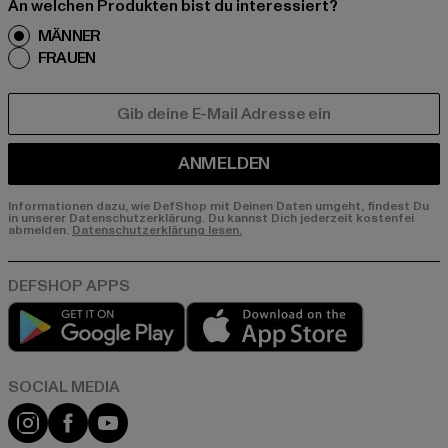
An welchen Produkten bist du interessiert?
MÄNNER
FRAUEN
E-MAIL
ANMELDEN
Informationen dazu, wie DefShop mit Deinen Daten umgeht, findest Du
in unserer Datenschutzerklärung. Du kannst Dich jederzeit kostenfei
abmelden.
Datenschutzerklärung lesen.
Play market
App store
Instagram
Facebook
YouTube