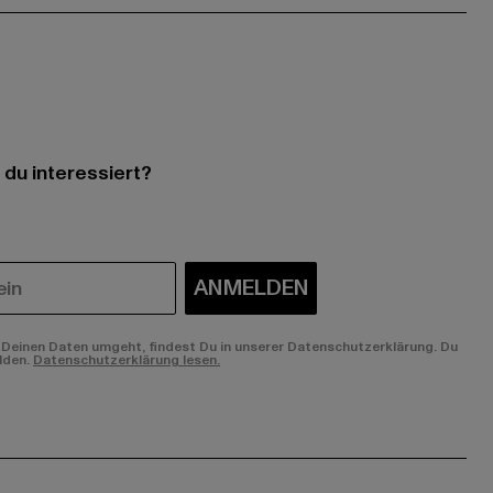
 du interessiert?
ANMELDEN
Deinen Daten umgeht, findest Du in unserer Datenschutzerklärung. Du
lden.
Datenschutzerklärung lesen.