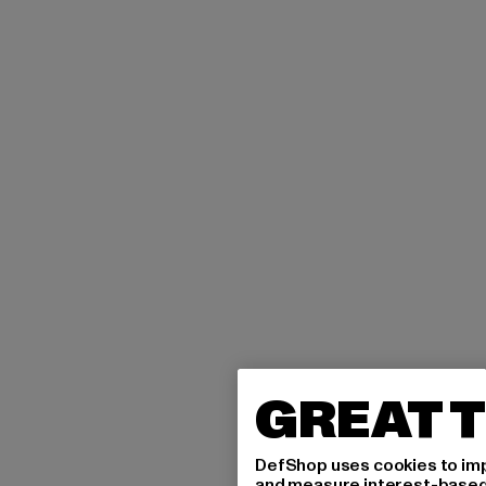
GREAT T
DefShop uses cookies to imp
and measure interest-based c