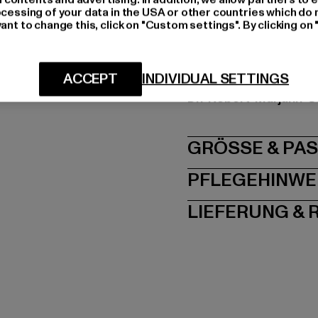
Hersteller Farbe: bla
ocessing of your data in the USA or other countries which do 
Materialzusammenset
ant to change this, click on "Custom settings". By clicking on 
Art.Nr: TB3805-0082
ACCEPT
INDIVIDUAL SETTINGS
Hersteller: TB Intern
Dr.-Robert-Murjahn-S
GRÖSSE 
PFLEGEHINWE
LIEFERUNG &