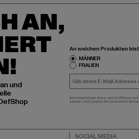
H AN,
IERT
An welchen Produkten bist
N!
MÄNNER
FRAUEN
E-MAIL
 an und
elle
Informationen dazu, wie DefShop mit 
 DefShop
kannst Dich jederzeit kostenfei abme