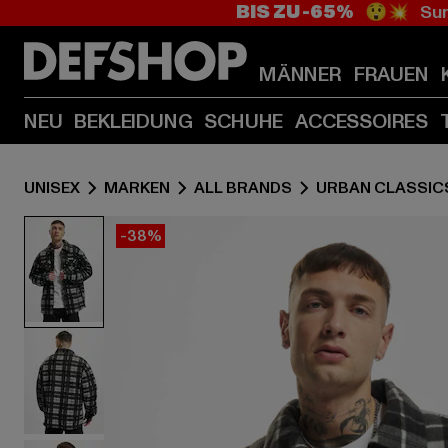
BIS ZU -65%
😲💥 Sum
MÄNNER
FRAUEN
NEU
BEKLEIDUNG
SCHUHE
ACCESSOIRES
UNISEX
MARKEN
ALL BRANDS
URBAN CLASSIC
-38%