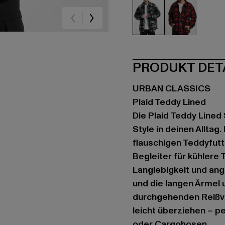
grau
rot
PRODUKT DET
URBAN CLASSICS
Plaid Teddy Lined
Die Plaid Teddy Lined
Style in deinen Alltag
flauschigen Teddyfutt
Begleiter für kühlere 
Langlebigkeit und an
und die langen Ärmel 
durchgehenden Reißve
leicht überziehen – p
oder Cargohosen.