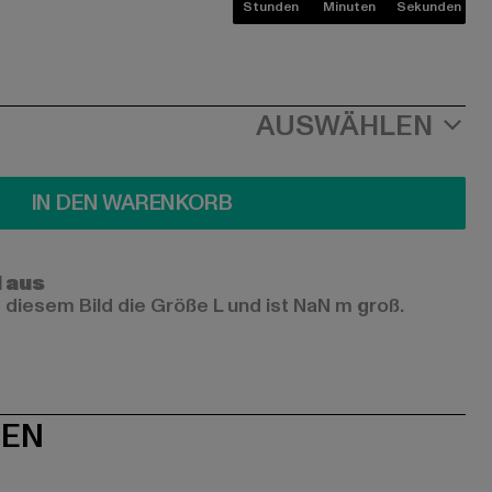
Stunden
Minuten
Sekunden
AUSWÄHLEN
IN DEN WARENKORB
l aus
 diesem Bild die Größe L und ist NaN m groß.
NEN