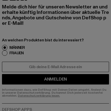
Melde dich hier für unseren Newsletter an und
erhalte künftig Informationen über aktuelle Tre
nds, Angebote und Gutscheine von DefShop p
er E-Mail!
An welchen Produkten bist du interessiert?
MÄNNER
FRAUEN
E-MAIL
ANMELDEN
Informationen dazu, wie DefShop mit Deinen Daten umgeht, findest Du
in unserer Datenschutzerklärung. Du kannst Dich jederzeit kostenfei
abmelden.
Datenschutzerklärung lesen.