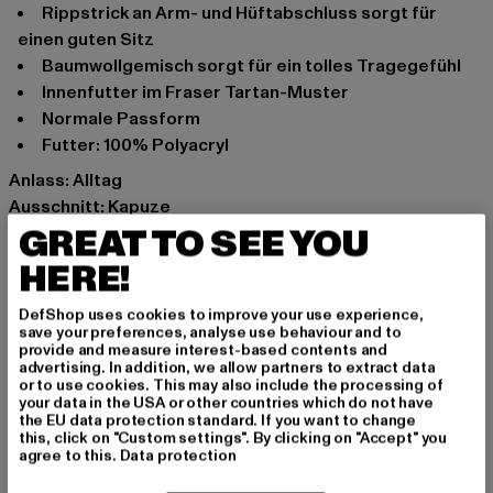
Rippstrick an Arm- und Hüftabschluss sorgt für
einen guten Sitz
Baumwollgemisch sorgt für ein tolles Tragegefühl
Innenfutter im Fraser Tartan-Muster
normale Passform
Futter: 100% Polyacryl
Anlass: Alltag
Ausschnitt: Kapuze
GREAT TO SEE YOU
Ärmelart: Langarm
Verschlussarten: Reißverschluss
HERE!
Marke: Brandit
Kat.: Übergangsjacken
DefShop uses cookies to improve your use experience,
save your preferences, analyse use behaviour and to
Farbe: schwarz
provide and measure interest-based contents and
Hersteller Farbe: black
advertising. In addition, we allow partners to extract data
or to use cookies. This may also include the processing of
Materialzusammensetzung: 69% Polyacryl, 35%
your data in the USA or other countries which do not have
Baumwolle, 31% Polyester
the EU data protection standard. If you want to change
this, click on "Custom settings". By clicking on "Accept" you
Art.Nr: BD3112-00007
agree to this.
Data protection