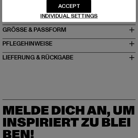
Hersteller: Brandit Textil GmbH |
info@brandit-wear.com
ACCEPT
Spichernstraße 6a | 50672 Köln | DE
INDIVIDUAL SETTINGS
GRÖSSE & PASSFORM
PFLEGEHINWEISE
LIEFERUNG & RÜCKGABE
MELDE DICH AN, UM
INSPIRIERT ZU BLEI
BEN!