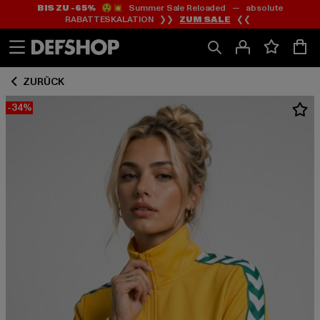
BIS ZU -65%
😲💥 Summer Sale Reloaded — absolute
Zum
Zum
RABATTESKALATION ❯❯
ZUM SALE
❮❮
Inhalt
Fußzeile
springen
springen
ZURÜCK
-34%