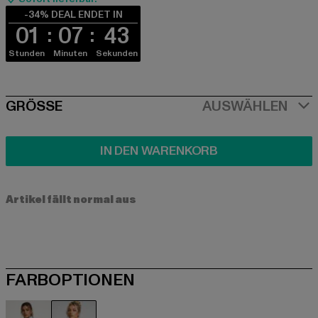
-34% DEAL ENDET IN
01
07
43
Stunden
Minuten
Sekunden
SIZE
GRÖSSE
AUSWÄHLEN
IN DEN WARENKORB
Artikel fällt normal aus
FARBOPTIONEN