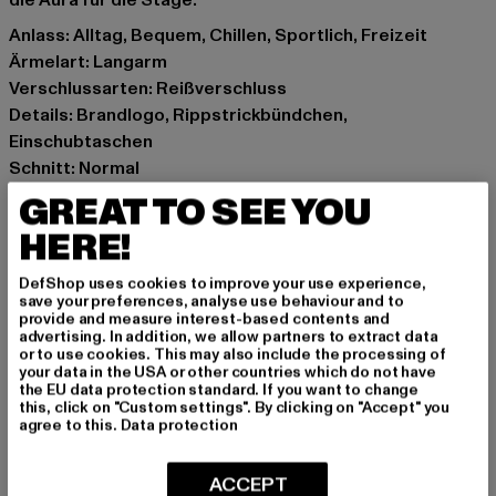
die Aura für die Stage.
Anlass: Alltag, Bequem, Chillen, Sportlich, Freizeit
Ärmelart: Langarm
Verschlussarten: Reißverschluss
Details: Brandlogo, Rippstrickbündchen,
Einschubtaschen
Schnitt: Normal
Marke: Hummel
GREAT TO SEE YOU
Kat.: Übergangsjacken
HERE!
Farbe: gelb
Hersteller Farbe: yellow/teal
DefShop uses cookies to improve your use experience,
Materialzusammensetzung: 70% Polyester, 30%
save your preferences, analyse use behaviour and to
provide and measure interest-based contents and
Baumwolle
advertising. In addition, we allow partners to extract data
Art.Nr: HUW126-005-22925
or to use cookies. This may also include the processing of
your data in the USA or other countries which do not have
the EU data protection standard. If you want to change
Hersteller: HUMMEL CENOZOIC APS |
this, click on "Custom settings". By clicking on "Accept" you
agree to this.
Data protection
info@newlinehalo.com
Balticagade 20 | 8000 Aarhus C | DK
ACCEPT