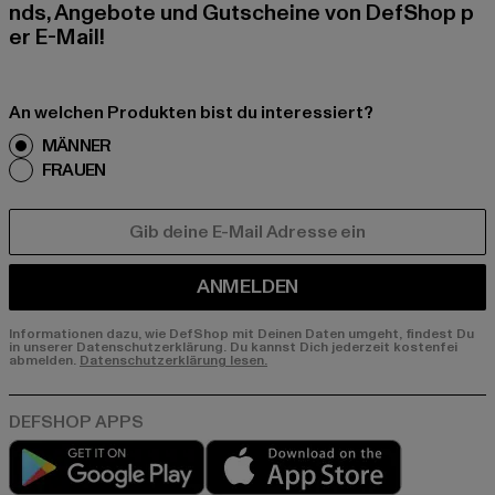
nds, Angebote und Gutscheine von DefShop p
er E-Mail!
An welchen Produkten bist du interessiert?
MÄNNER
FRAUEN
E-MAIL
ANMELDEN
Informationen dazu, wie DefShop mit Deinen Daten umgeht, findest Du
in unserer Datenschutzerklärung. Du kannst Dich jederzeit kostenfei
abmelden.
Datenschutzerklärung lesen.
Play market
App store