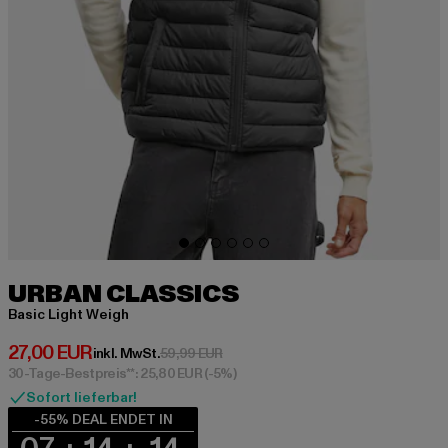
URBAN CLASSICS
Basic Light Weigh
Derzeitiger Preis: 27,00 EUR
27,00 EUR
Aktionspreis: 59,99 EUR
inkl. MwSt.
59,99 EUR
30-Tage-Bestpreis**: 25,80 EUR
(-5%)
Sofort lieferbar!
-55% DEAL ENDET IN