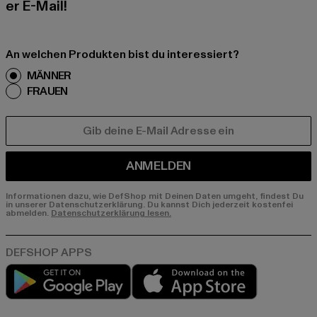
er E-Mail!
An welchen Produkten bist du interessiert?
MÄNNER
FRAUEN
E-MAIL
ANMELDEN
Informationen dazu, wie DefShop mit Deinen Daten umgeht, findest Du
in unserer Datenschutzerklärung. Du kannst Dich jederzeit kostenfei
abmelden.
Datenschutzerklärung lesen.
Play market
App store