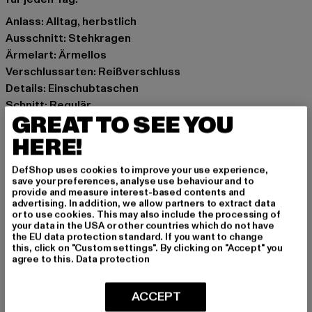
Anlass: Alltag, herbstlich
Ausschnitt: Stehkragen
Ärmelart: Ärmellos
Verschlussarten: Reißverschluss
Details: Einschubtaschen
Schnitt: Regulär
GREAT TO SEE YOU
Marke: Urban Classics
Kat.: Westen
HERE!
Farbe: schwarz
DefShop uses cookies to improve your use experience,
Hersteller Farbe: black
save your preferences, analyse use behaviour and to
Materialzusammensetzung: 100% Polyester
provide and measure interest-based contents and
advertising. In addition, we allow partners to extract data
Art.Nr: TB7011-00007
or to use cookies. This may also include the processing of
your data in the USA or other countries which do not have
the EU data protection standard. If you want to change
Hersteller: TB International GmbH |
info@tbint.de
this, click on "Custom settings". By clicking on "Accept" you
Dr.-Robert-Murjahn-Straße 7 | 64372 Ober-Ramstadt |
agree to this.
Data protection
DE
ACCEPT