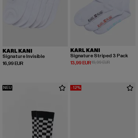
KARL KANI
KARL KANI
Signature Striped 3 Pack
Signature Invisible
Derzeitiger Preis: 13,99 EUR
Aktionspreis: 
13,99 EUR
19,99 EUR
Derzeitiger Preis: 16,99 EUR
16,99 EUR
NEU
-12%