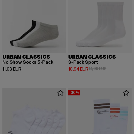
URBAN CLASSICS
URBAN CLASSICS
No Show Socks 5-Pack
3-Pack Sport
Derzeitiger Preis: 11,03 EUR
Derzeitiger Preis: 10,94 EUR
Aktionspreis: 
11,03 EUR
10,94 EUR
14,99 EUR
-30%