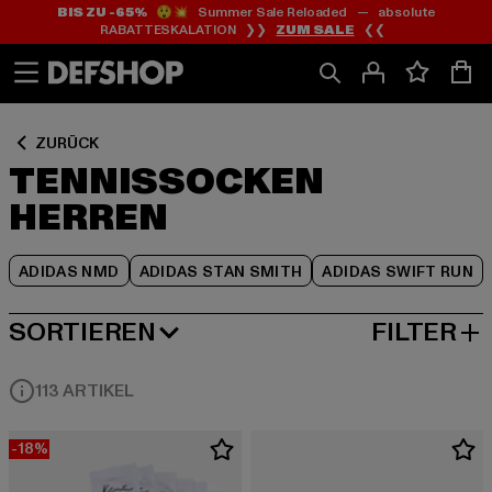
BIS ZU -65%
😲💥 Summer Sale Reloaded — absolute
Zum
Zum
Zum
RABATTESKALATION ❯❯
ZUM SALE
❮❮
Inhalt
Fußzeile
Produktraster
springen
springen
springen
ZURÜCK
TENNISSOCKEN
HERREN
ADIDAS NMD
ADIDAS STAN SMITH
ADIDAS SWIFT RUN
SORTIEREN
FILTER
BELIEBTESTE
113 ARTIKEL
-18%