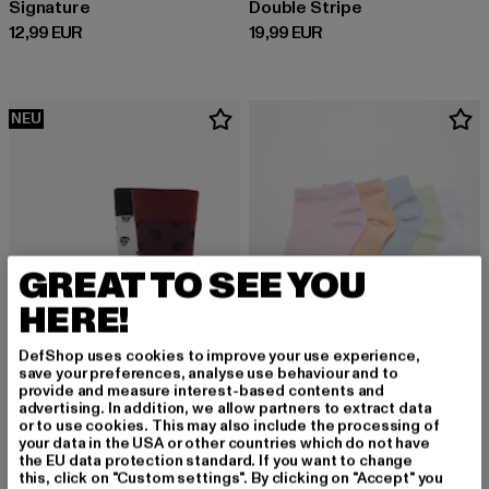
Signature
Double Stripe
Derzeitiger Preis: 12,99 EUR
Derzeitiger Preis: 19,99 EUR
12,99 EUR
19,99 EUR
NEU
GREAT TO SEE YOU
HERE!
DefShop uses cookies to improve your use experience,
save your preferences, analyse use behaviour and to
provide and measure interest-based contents and
advertising. In addition, we allow partners to extract data
URBAN CLASSICS
or to use cookies. This may also include the processing of
Skull Allover 2-Pack
your data in the USA or other countries which do not have
URBAN CLASSICS
the EU data protection standard. If you want to change
Derzeitiger Preis: 11,95 EUR
11,95 EUR
No Show
this, click on "Custom settings". By clicking on "Accept" you