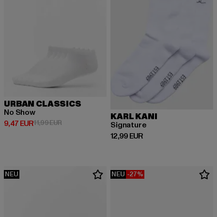
URBAN CLASSICS
No Show
KARL KANI
Derzeitiger Preis: 9,47 EUR
Aktionspreis: 11,99 EUR
9,47 EUR
11,99 EUR
Signature
Derzeitiger Preis: 12,99 EUR
12,99 EUR
NEU
NEU
-27%