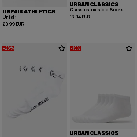
URBAN CLASSICS
Classics Invisible Socks
UNFAIR ATHLETICS
Derzeitiger Preis: 13,94 EUR
13,94 EUR
Unfair
Derzeitiger Preis: 23,99 EUR
23,99 EUR
-28%
-15%
URBAN CLASSICS