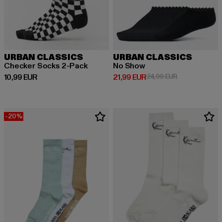
URBAN CLASSICS
URBAN CLASSICS
Checker Socks 2-Pack
No Show
Derzeitiger Preis: 10,99 EUR
Derzeitiger Preis: 21,99 EUR
Aktionspreis: 
10,99 EUR
21,99 EUR
24,99 EUR
-20%