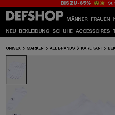
BIS ZU -65%
😲💥 Sum
MÄNNER
FRAUEN
NEU
BEKLEIDUNG
SCHUHE
ACCESSOIRES
UNISEX
MARKEN
ALL BRANDS
KARL KANI
BE