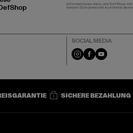
Informationen dazu, wie DefShop mit 
 DefShop
kannst Dich jederzeit kostenfei abme
e
Instagram
Facebook
YouTube
REISGARANTIE
SICHERE BEZAHLUNG