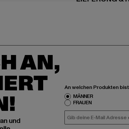
H AN,
IERT
An welchen Produkten bist
N!
MÄNNER
FRAUEN
E-MAIL
 an und
elle