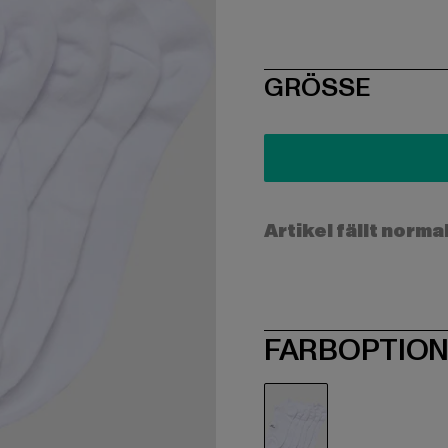
SIZE
GRÖSSE
Artikel fällt norma
FARBOPTIO