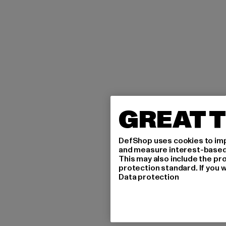
GREAT T
DefShop uses cookies to imp
and measure interest-based c
This may also include the pr
protection standard. If you w
Data protection