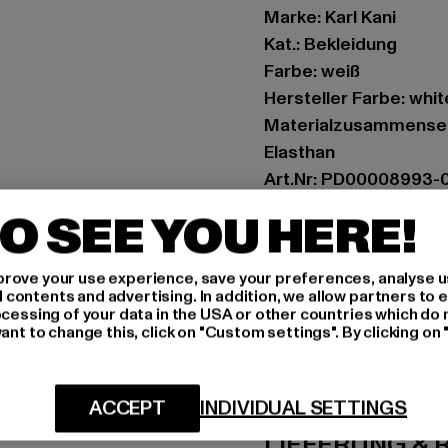
Marke: Karl Kani
Kat.: Bekleidung
Farbe: weiß
Hersteller Farbe: whit
Materialzusammenset
Elasthan
Art.Nr: PD00008993-
O SEE YOU HERE!
Hersteller: Urban Sty
agentur@urbanstyle
rove your use experience, save your preferences, analyse u
Schanzenstraße 41 | 5
ontents and advertising. In addition, we allow partners to e
ocessing of your data in the USA or other countries which do 
ant to change this, click on "Custom settings". By clicking on 
GRÖSSE 
PFLEGEHINWE
ACCEPT
INDIVIDUAL SETTINGS
LIEFERUNG &