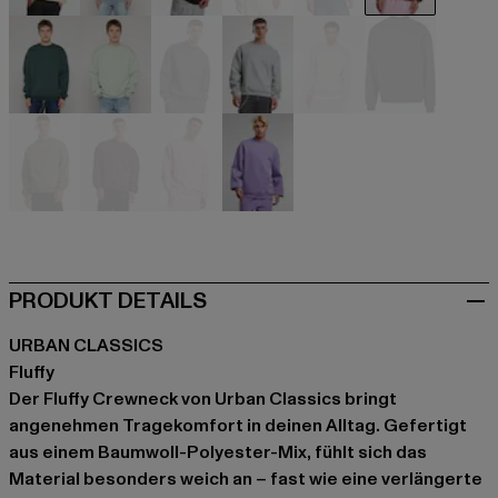
beige
beige
schwarz
blau
blau
braun
grün
grün
grau
grau
grau
grau
olive
rot
rosa
violet
PRODUKT DETAILS
URBAN CLASSICS
Fluffy
Der Fluffy Crewneck von Urban Classics bringt
angenehmen Tragekomfort in deinen Alltag. Gefertigt
aus einem Baumwoll-Polyester-Mix, fühlt sich das
Material besonders weich an – fast wie eine verlängerte