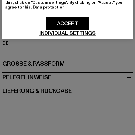
this, click on "Custom settings". By clicking on "Accept" you
Polyester
agree to this.
Data protection
Art.Nr: TB6751-14274
ACCEPT
Hersteller: TB International GmbH |
info@tbint.de
INDIVIDUAL SETTINGS
Dr.-Robert-Murjahn-Straße 7 | 64372 Ober-Ramstadt |
DE
GRÖSSE & PASSFORM
PFLEGEHINWEISE
LIEFERUNG & RÜCKGABE