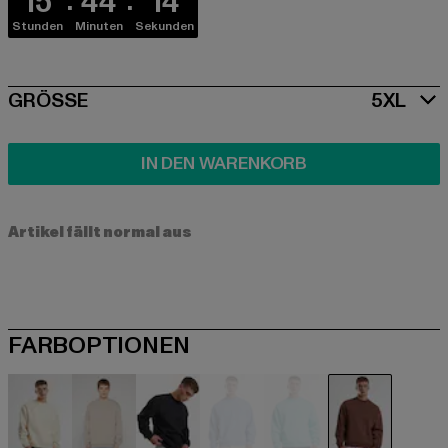
15
44
14
Stunden
Minuten
Sekunden
SIZE
GRÖSSE
5XL
IN DEN WARENKORB
Artikel fällt normal aus
FARBOPTIONEN