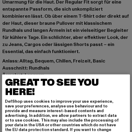
Umarmung für die Haut. Der Regular Fit sorgt für eine
entspannte Passform, die sich unkompliziert
kombinieren lässt. Ob über einem T-Shirt oder direkt auf
der Haut, dieser braune Pullover mit klassischem
Rundhals und langen Ärmeln ist ein vielseitiger Begleiter
für kühlere Tage. Ein schlichter, aber effektiver Look, der
zu Jeans, Cargos oder lässigen Shorts passt – ein
Essential, das einfach funktioniert.
Anlass: Alltag, Bequem, Chillen, Freizeit, Basic
Ausschnitt: Rundhals
Ärmelart: Langarm
GREAT TO SEE YOU
Muster: Unifarben
HERE!
Details: Rippstrickbündchen
Schnitt: Regulär
DefShop uses cookies to improve your use experience,
Marke: Urban Classics
save your preferences, analyse use behaviour and to
Kat.: Pullover
provide and measure interest-based contents and
advertising. In addition, we allow partners to extract data
Farbe: braun
or to use cookies. This may also include the processing of
Hersteller Farbe: chocolatebrown
your data in the USA or other countries which do not have
the EU data protection standard. If you want to change
Materialzusammensetzung: 70% Baumwolle, 30%