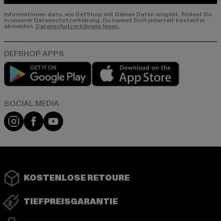
Informationen dazu, wie DefShop mit Deinen Daten umgeht, findest Du
in unserer Datenschutzerklärung. Du kannst Dich jederzeit kostenfei
abmelden.
Datenschutzerklärung lesen.
Play market
App store
Instagram
Facebook
YouTube
KOSTENLOSE RETOURE
TIEFPREISGARANTIE