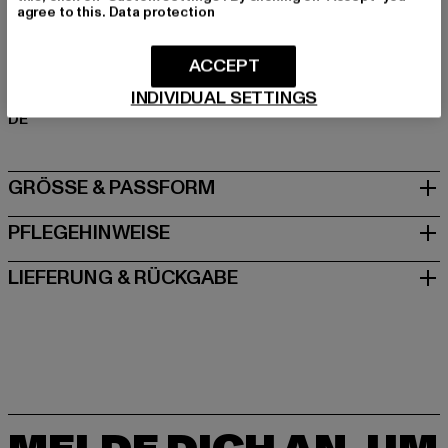
agree to this.
Data protection
Art.Nr: TB6751-18327
ACCEPT
Hersteller: TB International GmbH |
info@tbint.de
Dr.-Robert-Murjahn-Straße 7 | 64372 Ober-Ramstadt |
INDIVIDUAL SETTINGS
DE
GRÖSSE & PASSFORM
PFLEGEHINWEISE
LIEFERUNG & RÜCKGABE