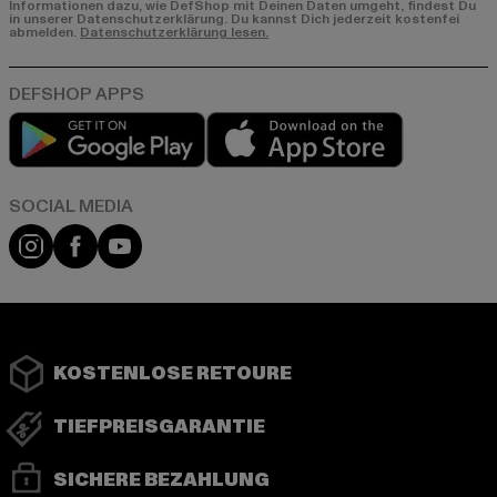
Informationen dazu, wie DefShop mit Deinen Daten umgeht, findest Du
in unserer Datenschutzerklärung. Du kannst Dich jederzeit kostenfei
abmelden.
Datenschutzerklärung lesen.
Play market
App store
Instagram
Facebook
YouTube
KOSTENLOSE RETOURE
TIEFPREISGARANTIE
SICHERE BEZAHLUNG