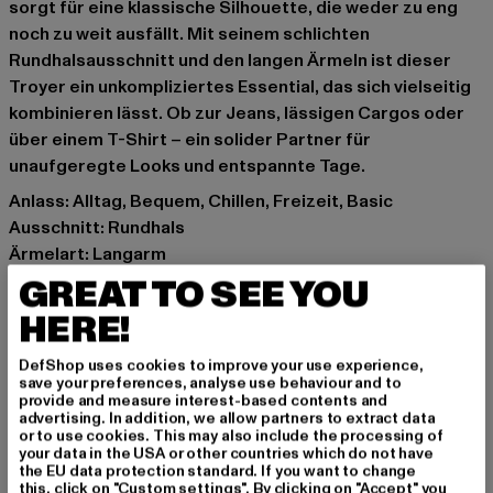
sorgt für eine klassische Silhouette, die weder zu eng
noch zu weit ausfällt. Mit seinem schlichten
Rundhalsausschnitt und den langen Ärmeln ist dieser
Troyer ein unkompliziertes Essential, das sich vielseitig
kombinieren lässt. Ob zur Jeans, lässigen Cargos oder
über einem T-Shirt – ein solider Partner für
unaufgeregte Looks und entspannte Tage.
Anlass: Alltag, Bequem, Chillen, Freizeit, Basic
Ausschnitt: Rundhals
Ärmelart: Langarm
Muster: Unifarben
GREAT TO SEE YOU
Details: Rippstrickbündchen
HERE!
Schnitt: Regulär
Marke: Urban Classics
DefShop uses cookies to improve your use experience,
save your preferences, analyse use behaviour and to
Kat.: Pullover
provide and measure interest-based contents and
Farbe: blau
advertising. In addition, we allow partners to extract data
or to use cookies. This may also include the processing of
Hersteller Farbe: powderblue
your data in the USA or other countries which do not have
Materialzusammensetzung: 70% Baumwolle, 30%
the EU data protection standard. If you want to change
this, click on "Custom settings". By clicking on "Accept" you
Polyester