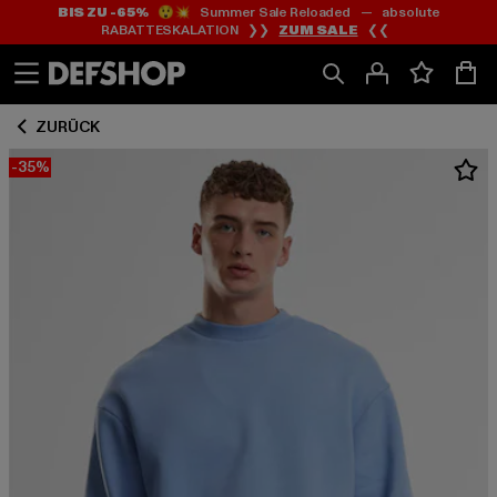
BIS ZU -65%
😲💥 Summer Sale Reloaded — absolute
Zum
Zum
RABATTESKALATION ❯❯
ZUM SALE
❮❮
Inhalt
Fußzeile
springen
springen
ZURÜCK
-35%