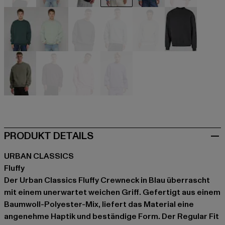
beige
beige
schwarz
blau
blau
braun
grün
grün
grau
grau
grau
grau
olive
rot
rosa
violet
PRODUKT DETAILS
URBAN CLASSICS
Fluffy
Der Urban Classics Fluffy Crewneck in Blau überrascht
mit einem unerwartet weichen Griff. Gefertigt aus einem
Baumwoll-Polyester-Mix, liefert das Material eine
angenehme Haptik und beständige Form. Der Regular Fit