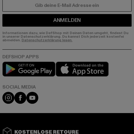
E-MAIL
ANMELDEN
Informationen dazu, wie DefShop mit Deinen Daten umgeht, findest Du
in unserer Datenschutzerklärung. Du kannst Dich jederzeit kostenfei
abmelden.
Datenschutzerklärung lesen.
Play market
App store
Instagram
Facebook
YouTube
KOSTENLOSE RETOURE