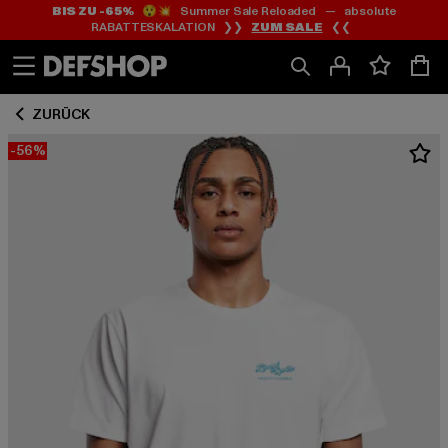
BIS ZU -65%
😲💥 Summer Sale Reloaded — absolute
Zum
Zum
RABATTESKALATION ❯❯
ZUM SALE
❮❮
Inhalt
Fußzeile
springen
springen
ZURÜCK
-56%