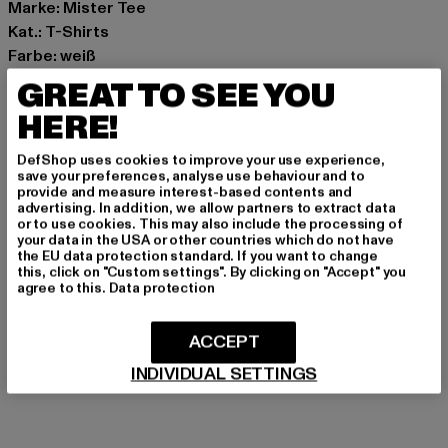
Marke: Mister Tee
Kat.: T-Shirts
Farbe: weiß
Hersteller Farbe: white
GREAT TO SEE YOU
Materialzusammensetzung: 100% Baumwolle
HERE!
Art.Nr: MT3988-00220
DefShop uses cookies to improve your use experience,
Hersteller: TB International GmbH |
info@tbint.de
save your preferences, analyse use behaviour and to
provide and measure interest-based contents and
Dr.-Robert-Murjahn-Straße 7 | 64372 Ober-Ramstadt |
advertising. In addition, we allow partners to extract data
DE
or to use cookies. This may also include the processing of
your data in the USA or other countries which do not have
the EU data protection standard. If you want to change
this, click on "Custom settings". By clicking on "Accept" you
agree to this.
Data protection
GRÖSSE & PASSFORM
PFLEGEHINWEISE
ACCEPT
INDIVIDUAL SETTINGS
LIEFERUNG & RÜCKGABE