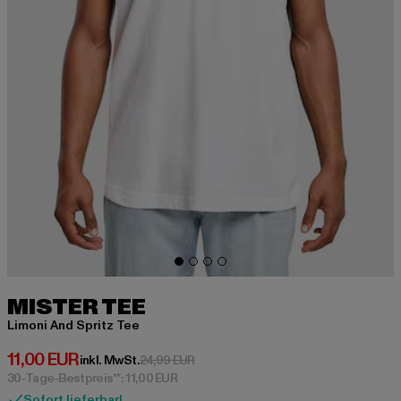
MISTER TEE
Limoni And Spritz Tee
Derzeitiger Preis: 11,00 EUR
11,00 EUR
Aktionspreis: 24,99 EUR
inkl. MwSt.
24,99 EUR
30-Tage-Bestpreis**: 11,00 EUR
Sofort lieferbar!