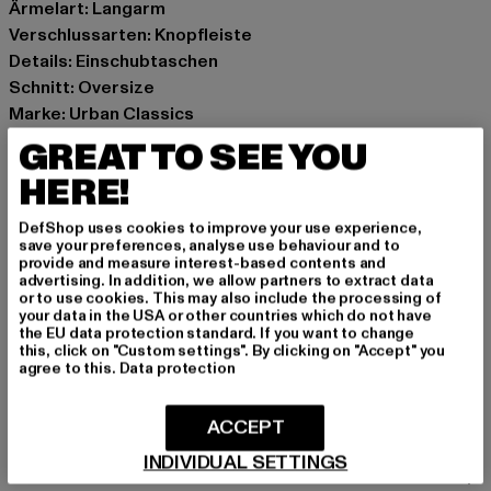
Ärmelart: Langarm
Verschlussarten: Knopfleiste
Details: Einschubtaschen
Schnitt: Oversize
Marke: Urban Classics
Kat.: Mäntel
GREAT TO SEE YOU
Farbe: schwarz
HERE!
Hersteller Farbe: black
Materialzusammensetzung: 100% Polyester
DefShop uses cookies to improve your use experience,
Art.Nr: TB3058Z-00007
save your preferences, analyse use behaviour and to
provide and measure interest-based contents and
advertising. In addition, we allow partners to extract data
Hersteller: TB International GmbH |
info@tbint.de
or to use cookies. This may also include the processing of
your data in the USA or other countries which do not have
Dr.-Robert-Murjahn-Straße 7 | 64372 Ober-Ramstadt |
the EU data protection standard. If you want to change
DE
this, click on "Custom settings". By clicking on "Accept" you
agree to this.
Data protection
GRÖSSE & PASSFORM
ACCEPT
INDIVIDUAL SETTINGS
PFLEGEHINWEISE