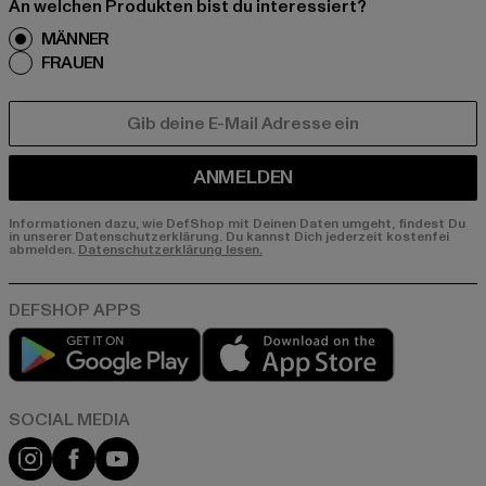
An welchen Produkten bist du interessiert?
MÄNNER
FRAUEN
E-MAIL
ANMELDEN
Informationen dazu, wie DefShop mit Deinen Daten umgeht, findest Du
in unserer Datenschutzerklärung. Du kannst Dich jederzeit kostenfei
abmelden.
Datenschutzerklärung lesen.
Play market
App store
Instagram
Facebook
YouTube