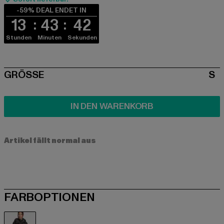
-59% DEAL ENDET IN
13
43
42
Stunden
Minuten
Sekunden
SIZE
GRÖSSE
S
IN DEN WARENKORB
Artikel fällt normal aus
FARBOPTIONEN