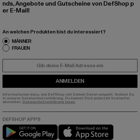
nds, Angebote und Gutscheine von DefShop p
er E-Mail!
An welchen Produkten bist du interessiert?
MÄNNER
FRAUEN
E-MAIL
ANMELDEN
Informationen dazu, wie DefShop mit Deinen Daten umgeht, findest Du
in unserer Datenschutzerklärung. Du kannst Dich jederzeit kostenfei
abmelden.
Datenschutzerklärung lesen.
Play market
App store