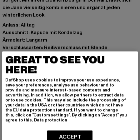
sorgen. Mit ihrem cleanen Design in Schwarz lässt sich
die Jane vielseitig kombinieren und ergänzt jeden
winterlichen Look.
Anlass: Alltag
Ausschnitt: Kapuze mit Kordelzug
Ärmelart: Langarm
Verschlussarten: Reißverschluss mit Blende
Details: Brandlogo, Einschubtaschen, Kordelzug im
GREAT TO SEE YOU
Taillenbereich
HERE!
Schnitt: Lang
Marke: Ragwear
DefShop uses cookies to improve your use experience,
Kat.: Mäntel
save your preferences, analyse use behaviour and to
provide and measure interest-based contents and
Farbe: schwarz
advertising. In addition, we allow partners to extract data
Hersteller Farbe: black
or to use cookies. This may also include the processing of
your data in the USA or other countries which do not have
Materialzusammensetzung: 100% Polyester, 65%
the EU data protection standard. If you want to change
Baumwolle, 35% Polyester
this, click on "Custom settings". By clicking on "Accept" you
agree to this.
Data protection
Innenfutter: Polyester
Art.Nr: 212160017-00007
ACCEPT