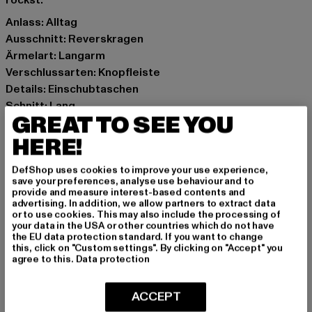
rockst.
Anlass: Alltag
Ausschnitt: Reverskragen
Ärmelart: Langarm
Verschlussarten: Knopfleiste
Details: Einschubtaschen
Schnitt: Lang
GREAT TO SEE YOU
Marke: Urban Classics
Kat.: Mäntel
HERE!
Farbe: schwarz
DefShop uses cookies to improve your use experience,
Hersteller Farbe: black
save your preferences, analyse use behaviour and to
Materialzusammensetzung: 100% Polyester
provide and measure interest-based contents and
advertising. In addition, we allow partners to extract data
Art.Nr: TB7936-00007
or to use cookies. This may also include the processing of
your data in the USA or other countries which do not have
the EU data protection standard. If you want to change
Hersteller: TB International GmbH |
info@tbint.de
this, click on "Custom settings". By clicking on "Accept" you
Dr.-Robert-Murjahn-Straße 7 | 64372 Ober-Ramstadt |
agree to this.
Data protection
DE
ACCEPT