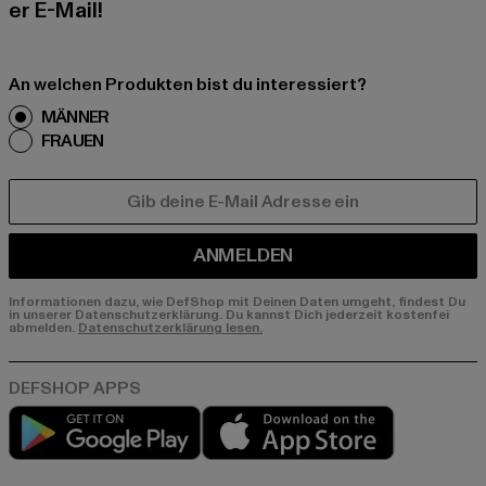
er E-Mail!
An welchen Produkten bist du interessiert?
MÄNNER
FRAUEN
E-MAIL
ANMELDEN
Informationen dazu, wie DefShop mit Deinen Daten umgeht, findest Du
in unserer Datenschutzerklärung. Du kannst Dich jederzeit kostenfei
abmelden.
Datenschutzerklärung lesen.
Play market
App store