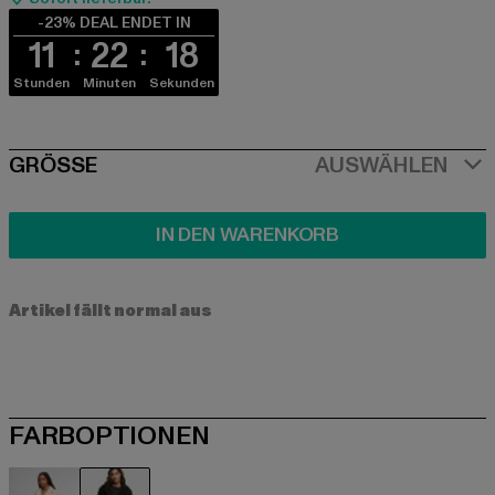
-23% DEAL ENDET IN
11
22
18
Stunden
Minuten
Sekunden
SIZE
GRÖSSE
AUSWÄHLEN
IN DEN WARENKORB
Artikel fällt normal aus
FARBOPTIONEN