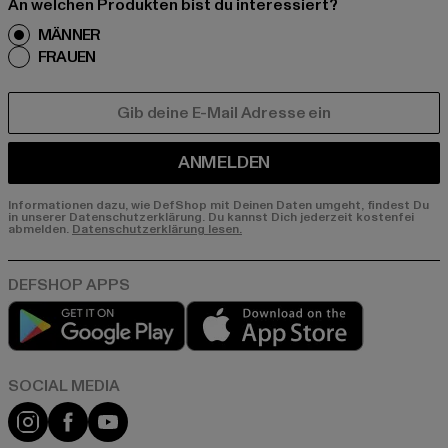
An welchen Produkten bist du interessiert?
MÄNNER
FRAUEN
E-MAIL
ANMELDEN
Informationen dazu, wie DefShop mit Deinen Daten umgeht, findest Du
in unserer Datenschutzerklärung. Du kannst Dich jederzeit kostenfei
abmelden.
Datenschutzerklärung lesen.
Play market
App store
Instagram
Facebook
YouTube