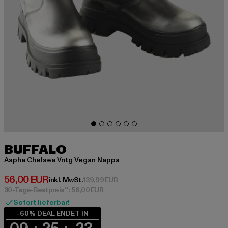
BUFFALO
Aspha Chelsea Vntg Vegan Nappa
Derzeitiger Preis: 56,00 EUR
56,00 EUR
Aktionspreis: 139,99 EUR
inkl. MwSt.
139,99 EUR
30-Tage-Bestpreis**: 56,00 EUR
Sofort lieferbar!
-60% DEAL ENDET IN