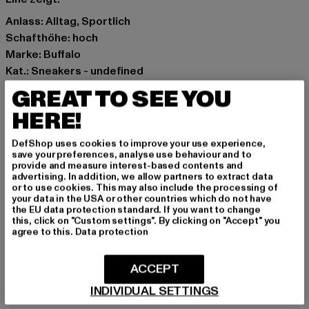
Anlass: Alltag, Sportlich
Schafthöhe: hoch
Marke: Buffalo
Kat.: Sneakers - undefined
Farbe: schwarz
GREAT TO SEE YOU
Hersteller Farbe: pewter/black
HERE!
Obermaterial: sonstiges Material
Innenfutter: sonstiges Material
DefShop uses cookies to improve your use experience,
Art.Nr: 1270111-06030
save your preferences, analyse use behaviour and to
provide and measure interest-based contents and
advertising. In addition, we allow partners to extract data
Hersteller: Buffalo Boots GmbH |
service-de@buffalo-
or to use cookies. This may also include the processing of
your data in the USA or other countries which do not have
boots.com
the EU data protection standard. If you want to change
Schanzenstraße 41 | 51063 Köln | DE
this, click on "Custom settings". By clicking on "Accept" you
agree to this.
Data protection
GRÖSSE & PASSFORM
ACCEPT
INDIVIDUAL SETTINGS
PFLEGEHINWEISE