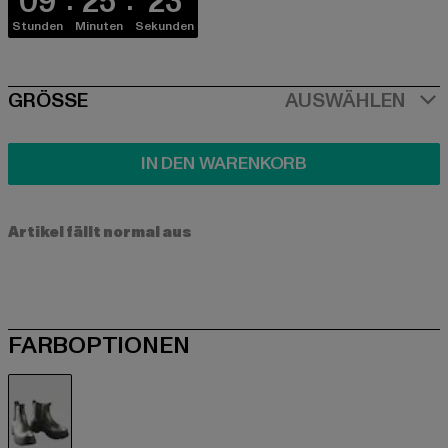
09
25
23
Stunden
Minuten
Sekunden
SIZE
GRÖSSE
AUSWÄHLEN
IN DEN WARENKORB
Artikel fällt normal aus
FARBOPTIONEN