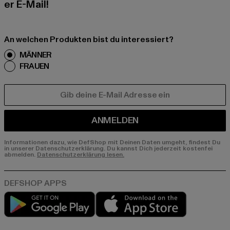
er E-Mail!
An welchen Produkten bist du interessiert?
MÄNNER
FRAUEN
E-MAIL
ANMELDEN
Informationen dazu, wie DefShop mit Deinen Daten umgeht, findest Du
in unserer Datenschutzerklärung. Du kannst Dich jederzeit kostenfei
abmelden.
Datenschutzerklärung lesen.
Play market
App store