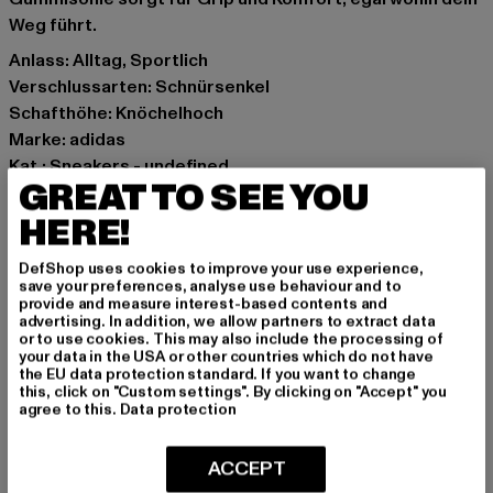
Weg führt.
Anlass: Alltag, Sportlich
Verschlussarten: Schnürsenkel
Schafthöhe: Knöchelhoch
Marke: adidas
Kat.: Sneakers - undefined
GREAT TO SEE YOU
Farbe: schwarz
Hersteller Farbe: core black
HERE!
Obermaterial: Leder
DefShop uses cookies to improve your use experience,
Innenfutter: Textil
save your preferences, analyse use behaviour and to
Hinweis: Enthält nichttextile Teile tierischen Ursprungs.
provide and measure interest-based contents and
advertising. In addition, we allow partners to extract data
Art.Nr: H00326-04887
or to use cookies. This may also include the processing of
your data in the USA or other countries which do not have
the EU data protection standard. If you want to change
Hersteller: Adidas AG |
this, click on "Custom settings". By clicking on "Accept" you
serviceinfo@onlineshop.adidas.com
agree to this.
Data protection
Adi-Dassler-Straße 1 | 91074 Herzogenaurach | DE
ACCEPT