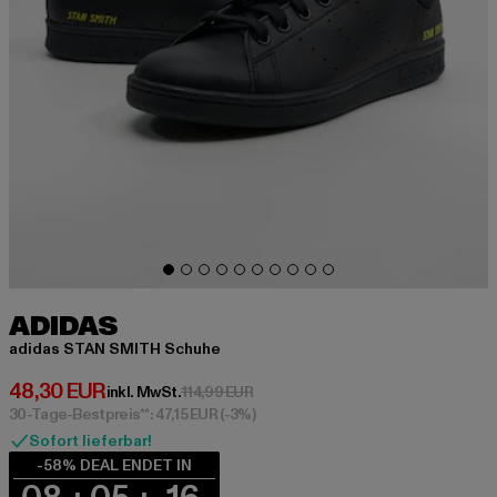
ADIDAS
adidas STAN SMITH Schuhe
Derzeitiger Preis: 48,30 EUR
48,30 EUR
Aktionspreis: 114,99 EUR
inkl. MwSt.
114,99 EUR
30-Tage-Bestpreis**: 47,15 EUR
(-3%)
Sofort lieferbar!
-58% DEAL ENDET IN