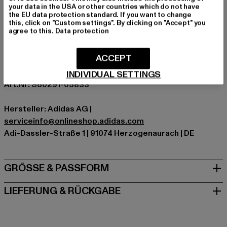
your data in the USA or other countries which do not have
Kat.: Sneakers - undefined
the EU data protection standard. If you want to change
this, click on "Custom settings". By clicking on "Accept" you
Farbe: schwarz
agree to this.
Data protection
Hersteller Farbe: core black/off white
Obermaterial: Leder, Textil
ACCEPT
Innenfutter: Textil
Hinweis: Enthält nichttextile Teile tierischen Ursprungs.
INDIVIDUAL SETTINGS
Art.Nr: S80291-05833
Hersteller: Adidas AG |
serviceinfo@onlineshop.adidas.com
Adi-Dassler-Straße 1 | 91074 Herzogenaurach | DE
GRÖSSE & PASSFORM
LIEFERUNG & RÜCKGABE