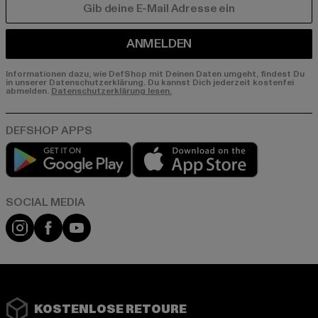
E-MAIL
ANMELDEN
Informationen dazu, wie DefShop mit Deinen Daten umgeht, findest Du
in unserer Datenschutzerklärung. Du kannst Dich jederzeit kostenfei
abmelden.
Datenschutzerklärung lesen.
Play market
App store
Instagram
Facebook
YouTube
KOSTENLOSE RETOURE