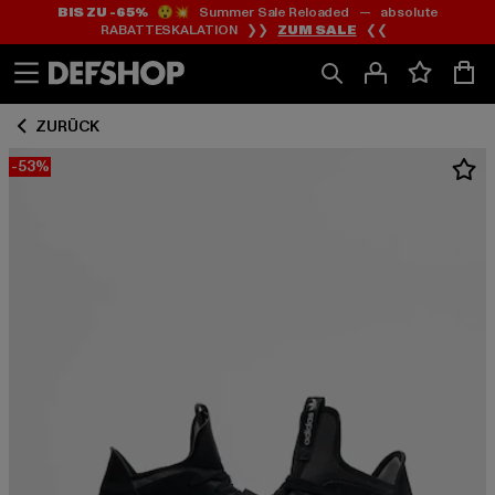
BIS ZU -65%
😲💥 Summer Sale Reloaded — absolute
Zum
Zum
RABATTESKALATION ❯❯
ZUM SALE
❮❮
Inhalt
Fußzeile
springen
springen
ZURÜCK
-53%