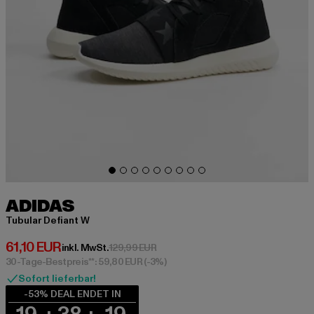
ADIDAS
Tubular Defiant W
Derzeitiger Preis: 61,10 EUR
61,10 EUR
Aktionspreis: 129,99 EUR
inkl. MwSt.
129,99 EUR
30-Tage-Bestpreis**: 59,80 EUR
(-3%)
Sofort lieferbar!
-53% DEAL ENDET IN