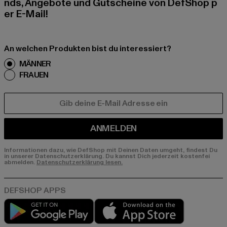
nds, Angebote und Gutscheine von DefShop p
er E-Mail!
An welchen Produkten bist du interessiert?
MÄNNER
FRAUEN
E-MAIL
ANMELDEN
Informationen dazu, wie DefShop mit Deinen Daten umgeht, findest Du
in unserer Datenschutzerklärung. Du kannst Dich jederzeit kostenfei
abmelden.
Datenschutzerklärung lesen.
Play market
App store