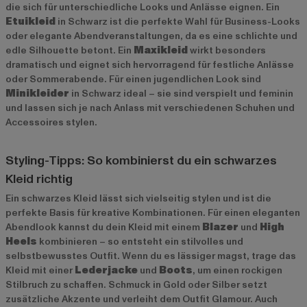
die sich für unterschiedliche Looks und Anlässe eignen. Ein
Etuikleid
in Schwarz ist die perfekte Wahl für Business-Looks
oder elegante Abendveranstaltungen, da es eine schlichte und
edle Silhouette betont. Ein
Maxikleid
wirkt besonders
dramatisch und eignet sich hervorragend für festliche Anlässe
oder Sommerabende. Für einen jugendlichen Look sind
Minikleider
in Schwarz ideal – sie sind verspielt und feminin
und lassen sich je nach Anlass mit verschiedenen Schuhen und
Accessoires stylen.
Styling-Tipps: So kombinierst du ein schwarzes
Kleid richtig
Ein schwarzes Kleid lässt sich vielseitig stylen und ist die
perfekte Basis für kreative Kombinationen. Für einen eleganten
Abendlook kannst du dein Kleid mit einem
Blazer
und
High
Heels
kombinieren – so entsteht ein stilvolles und
selbstbewusstes Outfit. Wenn du es lässiger magst, trage das
Kleid mit einer
Lederjacke
und
Boots
, um einen rockigen
Stilbruch zu schaffen. Schmuck in Gold oder Silber setzt
zusätzliche Akzente und verleiht dem Outfit Glamour. Auch