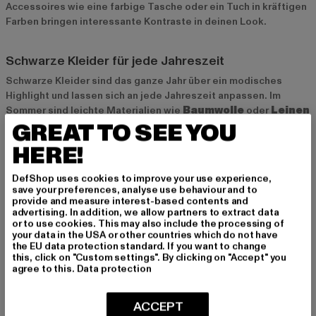
Accessoires wie eine farbige Tasche oder ein Tuch in kräftigen
Farben bringen interessante Kontraste in deinen Look.
Schwarze Kleider für jede Jahreszeit
Schwarze Kleider sind das ganze Jahr über ein modisches
Highlight und lassen sich an jede Jahreszeit anpassen. Im
Sommer sind leichte Materialien wie
Baumwolle
oder
Leinen
GREAT TO SEE YOU
ideal, da sie für ein angenehmes Tragegefühl sorgen. Für
Herbst und Winter kannst du dein schwarzes Kleid mit einem
HERE!
Strickpullover
oder einer
Strumpfhose
kombinieren und
so ein stylisches Layering kreieren. Auch mit einem langen
DefShop uses cookies to improve your use experience,
Mantel und Stiefeln bleibt dein Look warm und stilvoll, selbst
save your preferences, analyse use behaviour and to
an kühleren Tagen.
provide and measure interest-based contents and
advertising. In addition, we allow partners to extract data
or to use cookies. This may also include the processing of
your data in the USA or other countries which do not have
Schwarze Kleider bei Def-Shop
the EU data protection standard. If you want to change
this, click on "Custom settings". By clicking on "Accept" you
Bei
Def-Shop
findest du eine große Auswahl an schwarzen
agree to this.
Data protection
Kleidern in verschiedenen Stilen und Materialien. Egal, ob du
nach einem klassischen Etuikleid, einem lässigen Maxikleid
oder einem schicken Minikleid suchst – wir haben die perfekte
ACCEPT