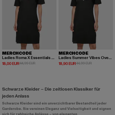
MERCHCODE
MERCHCODE
Ladies Roma X Essentials Oversized Slit Tee Dress
Ladies Summer Vibes Oversized Slit Tee
Derzeitiger Preis: 18,00 EUR
Aktionspreis: 44,99 EUR
Derzeitiger Preis: 18,90 EUR
Aktionspreis: 
18,00 EUR
44,99 EUR
18,90 EUR
44,99 EUR
Schwarze Kleider – Die zeitlosen Klassiker für
jeden Anlass
Schwarze Kleider sind ein unverzichtbarer Bestandteil jeder
Garderobe. Sie vereinen Eleganz und Vielseitigkeit und eignen
sich für zahlreiche Anlässe – von eleganten