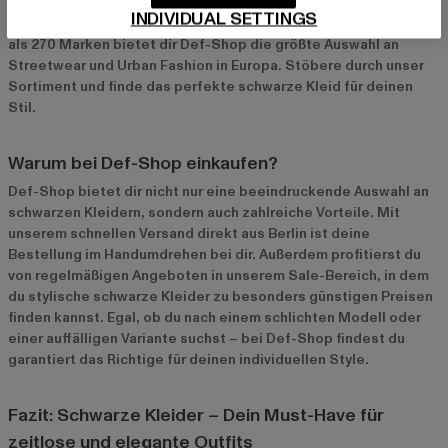
Auswahl für dich. Zu den beliebtesten Marken gehören
DEF
,
INDIVIDUAL SETTINGS
Ellesse
und
Urban Classics
. Mit über 22.500 Artikeln und mehr
als 270 Marken bietet dir Def-Shop die größte Auswahl an
Streetwear und Urban Fashion in Europa. Stöbere durch unser
Sortiment und finde das perfekte schwarze Kleid für deinen
Stil.
Warum bei Def-Shop einkaufen?
Def-Shop bietet dir nicht nur eine beeindruckende Auswahl an
schwarzen Kleidern, sondern auch zahlreiche Vorteile. Mit
unserem schnellen Versand direkt aus Berlin ist deine
Bestellung im Handumdrehen bei dir. Außerdem profitierst du
von regelmäßigen Angeboten in unserem
Sale-Bereich
, in dem
du stylische schwarze Kleider zu besonders günstigen Preisen
finden kannst. Egal, ob du nach einem schlichten Modell oder
einer auffälligen Variante suchst – bei Def-Shop findest du
garantiert das Richtige für deinen individuellen Style.
Fazit: Schwarze Kleider – Dein Must-Have für
zeitlose und elegante Outfits