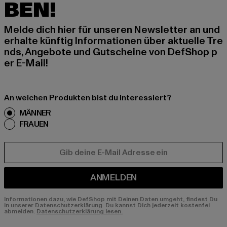
BEN!
Melde dich hier für unseren Newsletter an und
erhalte künftig Informationen über aktuelle Tre
nds, Angebote und Gutscheine von DefShop p
er E-Mail!
An welchen Produkten bist du interessiert?
MÄNNER
FRAUEN
E-MAIL
ANMELDEN
Informationen dazu, wie DefShop mit Deinen Daten umgeht, findest Du
in unserer Datenschutzerklärung. Du kannst Dich jederzeit kostenfei
abmelden.
Datenschutzerklärung lesen.