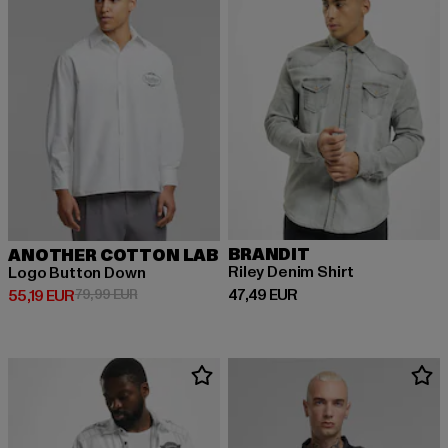
BRANDIT
ANOTHER COTTON LAB
Riley Denim Shirt
Logo Button Down
Derzeitiger Preis: 47,49 EUR
47,49 EUR
Derzeitiger Preis: 55,19 EUR
Aktionspreis: 79,99 EUR
55,19 EUR
79,99 EUR