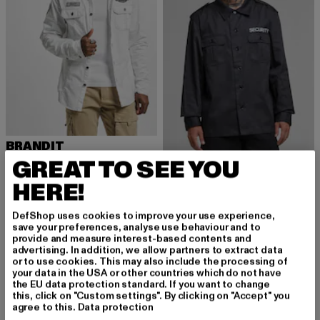
BRANDIT
Luis Vintage
GREAT TO SEE YOU
BRANDIT
Derzeitiger Preis: 46,99 EUR
46,99 EUR
Security US Shirt Long Sleeve
HERE!
Derzeitiger Preis: 46,54 EUR
46,54 EUR
DefShop uses cookies to improve your use experience,
save your preferences, analyse use behaviour and to
provide and measure interest-based contents and
advertising. In addition, we allow partners to extract data
or to use cookies. This may also include the processing of
Overshirt für Herren: Der stylische Alleskönner für
your data in the USA or other countries which do not have
jeden Look
the EU data protection standard. If you want to change
this, click on "Custom settings". By clicking on "Accept" you
Das Overshirt für Herren ist ein vielseitiges Kleidungsstück,
agree to this.
Data protection
das in der modernen Herrengarderobe nicht mehr wegzudenken