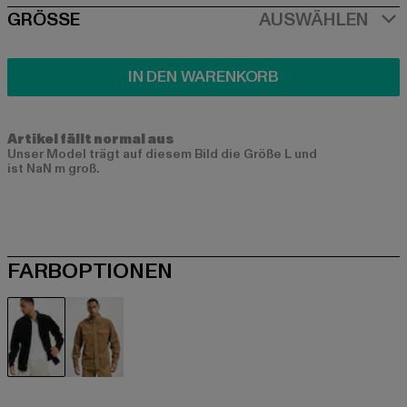
SIZE
GRÖSSE
AUSWÄHLEN
IN DEN WARENKORB
Artikel fällt normal aus
Unser Model trägt auf diesem Bild die Größe L und
ist NaN m groß.
FARBOPTIONEN
schwarz
braun