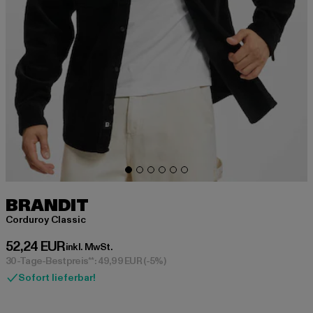
BRANDIT
Corduroy Classic
Derzeitiger Preis: 52,24 EUR
52,24 EUR
inkl. MwSt.
30-Tage-Bestpreis**: 49,99 EUR
(-5%)
Sofort lieferbar!