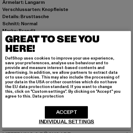
Ärmelart: Langarm
Verschlussarten: Knopfleiste
Details: Brusttasche
Schnitt: Normal
Marke: Brandit
GREAT TO SEE YOU
Kat.: Hemden
Farbe: schwarz
HERE!
Hersteller Farbe: black
DefShop uses cookies to improve your use experience,
Materialzusammensetzung: 100% Baumwolle
save your preferences, analyse use behaviour and to
Art.Nr: BD4035-00007
provide and measure interest-based contents and
advertising. In addition, we allow partners to extract data
or to use cookies. This may also include the processing of
Hersteller: Brandit Textil GmbH |
info@brandit-wear.com
your data in the USA or other countries which do not have
the EU data protection standard. If you want to change
Spichernstraße 6a | 50672 Köln | DE
this, click on "Custom settings". By clicking on "Accept" you
agree to this.
Data protection
GRÖSSE & PASSFORM
ACCEPT
PFLEGEHINWEISE
INDIVIDUAL SETTINGS