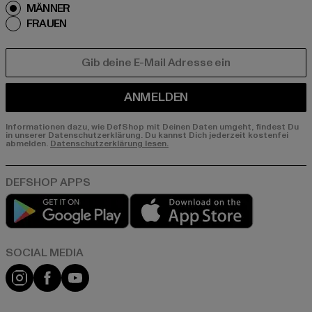
MÄNNER
FRAUEN
E-MAIL
ANMELDEN
Informationen dazu, wie DefShop mit Deinen Daten umgeht, findest Du
in unserer Datenschutzerklärung. Du kannst Dich jederzeit kostenfei
abmelden.
Datenschutzerklärung lesen.
Play market
App store
Instagram
Facebook
YouTube