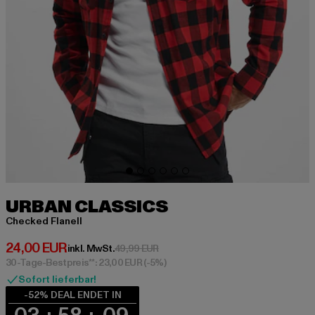
URBAN CLASSICS
Checked Flanell
Derzeitiger Preis: 24,00 EUR
24,00 EUR
Aktionspreis: 49,99 EUR
inkl. MwSt.
49,99 EUR
30-Tage-Bestpreis**: 23,00 EUR
(-5%)
Sofort lieferbar!
-52% DEAL ENDET IN