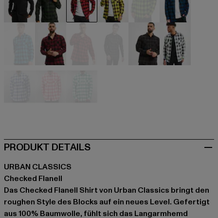
schwarz
schwarz
schwarz
schwarz
schwarz
schwarz
schwarz
schwarz
schwarz
schwarz
grau
grau
weiß
weiß
weiß
PRODUKT DETAILS
URBAN CLASSICS
Checked Flanell
Das Checked Flanell Shirt von Urban Classics bringt den
roughen Style des Blocks auf ein neues Level. Gefertigt
aus 100% Baumwolle, fühlt sich das Langarmhemd