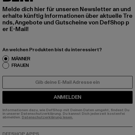
Melde dich hier für unseren Newsletter an und
erhalte künftig Informationen über aktuelle Tre
nds, Angebote und Gutscheine von DefShop p
er E-Mail!
An welchen Produkten bist du interessiert?
MÄNNER
FRAUEN
E-MAIL
ANMELDEN
Informationen dazu, wie DefShop mit Deinen Daten umgeht, findest Du
in unserer Datenschutzerklärung. Du kannst Dich jederzeit kostenfei
abmelden.
Datenschutzerklärung lesen.