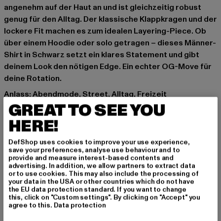
angenehm auf der Haut an und ist gleichzeitig robust
genug für den Alltag. Der klassische Klappkragen und der
lockere Fit machen es zum idealen Layering-Piece. Ob
über einem Hoodie oder solo getragen – dieses Männer-
Shirt in Schwarz setzt ein klares Statement und gibt
deinem Look den nötigen Edge. Ein echter OG-Move für
deine Rotation.
Anlass: Abendmode, Street, Alltag, Freizeit
GREAT TO SEE YOU
Ausschnitt: Klappkragen
Ärmelart: Langarm
HERE!
Marke: Urban Classics
Kat.: Hemden
DefShop uses cookies to improve your use experience,
save your preferences, analyse use behaviour and to
Farbe: schwarz, rot
provide and measure interest-based contents and
Hersteller Farbe: blk/red
advertising. In addition, we allow partners to extract data
or to use cookies. This may also include the processing of
Materialzusammensetzung: 100% Baumwolle
your data in the USA or other countries which do not have
Art.Nr: TB297-00044
the EU data protection standard. If you want to change
this, click on "Custom settings". By clicking on "Accept" you
agree to this.
Data protection
Hersteller: TB International GmbH |
info@tbint.de