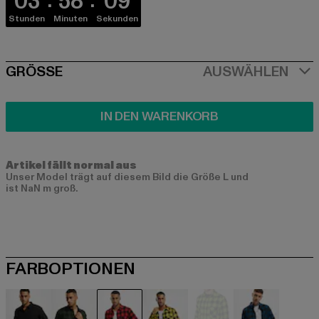
03
58
09
Stunden
Minuten
Sekunden
SIZE
GRÖSSE
AUSWÄHLEN
IN DEN WARENKORB
Artikel fällt normal aus
Unser Model trägt auf diesem Bild die Größe L und
ist NaN m groß.
FARBOPTIONEN