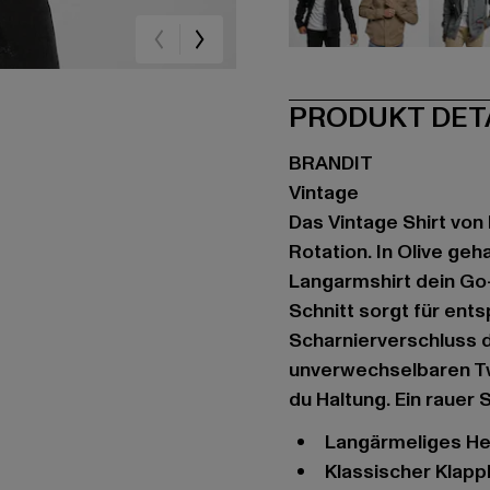
schwarz
braun
gr
PRODUKT DET
BRANDIT
Vintage
Das Vintage Shirt von 
Rotation. In Olive geh
Langarmshirt dein Go-
Schnitt sorgt für ent
Scharnierverschluss 
unverwechselbaren Tw
du Haltung. Ein rauer 
langärmeliges He
klassischer Klap