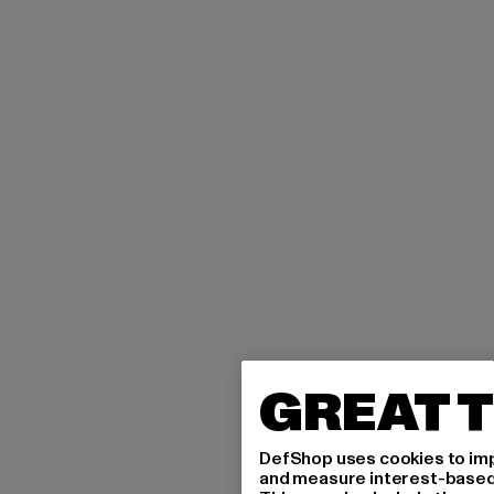
GREAT T
DefShop uses cookies to imp
and measure interest-based c