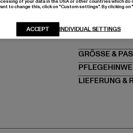
ocessing of your data in the USA or other countries which do 
Materialzusammense
ant to change this, click on "Custom settings". By clicking on 
Art.Nr: BD9373-00176
Hersteller: Brandit Te
ACCEPT
INDIVIDUAL SETTINGS
Spichernstraße 6a | 5
GRÖSSE 
PFLEGEHINWE
LIEFERUNG &