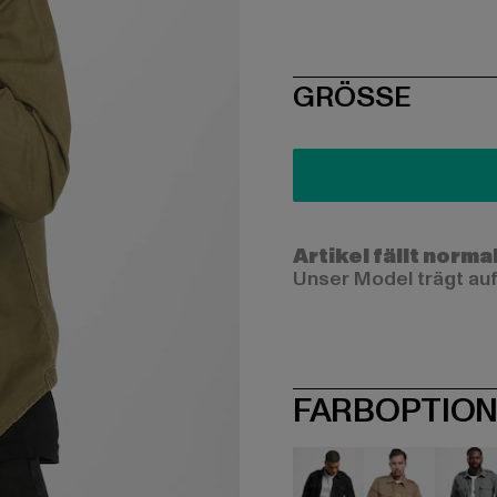
SIZE
GRÖSSE
Artikel fällt norma
Unser Model trägt auf
FARBOPTIO