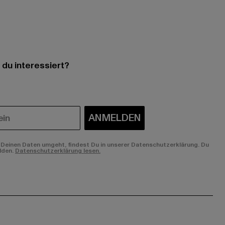
 du interessiert?
ANMELDEN
Deinen Daten umgeht, findest Du in unserer Datenschutzerklärung. Du
lden.
Datenschutzerklärung lesen.