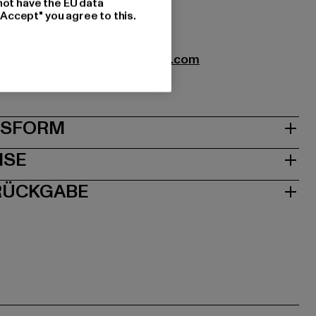
not have the EU data
tzung: 100% Baumwolle
"Accept" you agree to this.
xtil GmbH |
info@brandit-wear.com
0672 Köln | DE
& PASSFORM
ISE
 RÜCKGABE