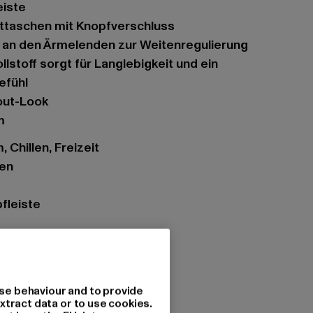
eiste
sttaschen mit Knopfverschluss
e an den Ärmelenden zur Weitenregulierung
efühl
out-Look
m
 Chillen, Freizeit
gen
fleiste
se behaviour and to provide
xtract data or to use cookies.