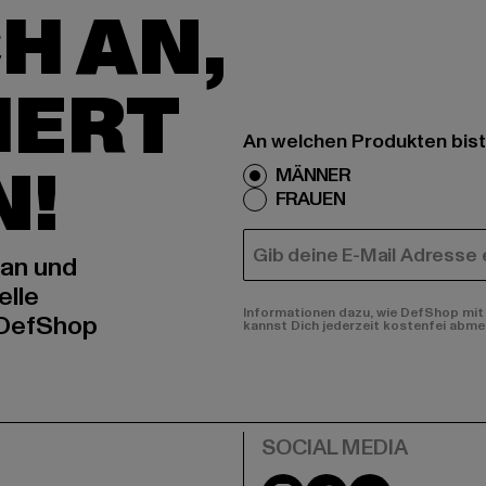
H AN,
IERT
An welchen Produkten bist
N!
MÄNNER
FRAUEN
E-MAIL
 an und
elle
Informationen dazu, wie DefShop mit 
 DefShop
kannst Dich jederzeit kostenfei abme