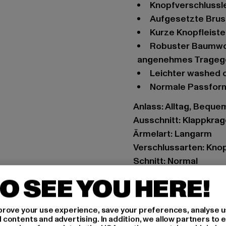
Knopfverschlussl
aufgesetzte Bru
kurze Knopfleist
robuster Baumwollstoff sorgt für Langlebigkeit und ein
angenehmes Trageg
leichter washed 
normale Passfor
Anlass: Alltag, Bequem,
Ausschnitt: Klappkra
Ärmelart: Langarm
Verschlussarten: Knop
Schnitt: Normal
Marke: Brandit
O SEE YOU HERE!
Kat.: Hemden
Farbe: olive
rove your use experience, save your preferences, analyse u
Hersteller Farbe: olive
ontents and advertising. In addition, we allow partners to e