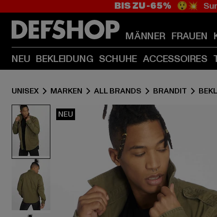
BIS ZU -65%
😲💥 Sum
MÄNNER
FRAUEN
NEU
BEKLEIDUNG
SCHUHE
ACCESSOIRES
UNISEX
MARKEN
ALL BRANDS
BRANDIT
BEK
NEU