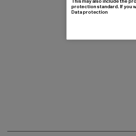
This may also include the pr
protection standard. If you w
Data protection