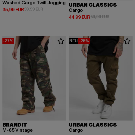
Washed Cargo Twill Jogging
URBAN CLASSICS
Derzeitiger Preis: 35,99 EUR
Aktionspreis: 59,99 EUR
35,99 EUR
59,99 EUR
Cargo
Derzeitiger Preis: 44,99 EUR
Aktionspreis:
44,99 EUR
59,99 EUR
-27%
NEU
-25%
BRANDIT
URBAN CLASSICS
M-65 Vintage
Cargo