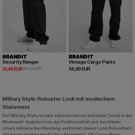
BRANDIT
BRANDIT
Security Ranger
Vintage Cargo Pants
Derzeitiger Preis: 31,49 EUR
Aktionspreis: 34,99 EUR
Derzeitiger Preis: 56,99 EUR
31,49 EUR
34,99 EUR
56,99 EUR
Military Style: Robuster Look mit modischem
Statement
Der Military Style ist seit Jahrzehnten ein beliebter Trend in der
Modewelt. Inspiriert von der Funktionalität und den klaren
Linien militärischer Kleidung, verbindet dieser Look Robustheit
mit einem starken modischen Statement. Ob Camouflage-