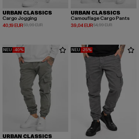
URBAN CLASSICS
URBAN CLASSICS
Cargo Jogging
Camouflage Cargo Pants
Derzeitiger Preis: 40,19 EUR
Aktionspreis: 59,99 EUR
Derzeitiger Preis: 39,04 EUR
Aktionspreis:
40,19 EUR
59,99 EUR
39,04 EUR
54,99 EUR
NEU
-40%
NEU
-25%
URBAN CLASSICS