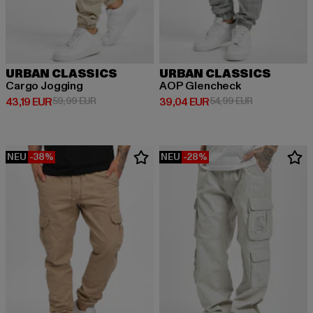
URBAN CLASSICS
URBAN CLASSICS
Cargo Jogging
AOP Glencheck
Derzeitiger Preis: 43,19 EUR
Aktionspreis: 59,99 EUR
Derzeitiger Preis: 39,04 EUR
Aktionspreis:
43,19 EUR
59,99 EUR
39,04 EUR
54,99 EUR
NEU
-38%
NEU
-28%