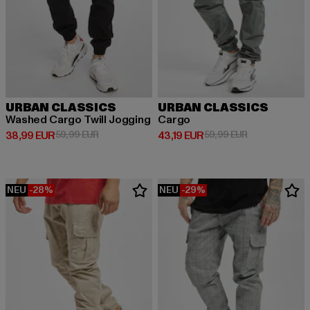
URBAN CLASSICS
URBAN CLASSICS
Washed Cargo Twill Jogging
Cargo
Derzeitiger Preis: 38,99 EUR
Aktionspreis: 59,99 EUR
Derzeitiger Preis: 43,19 EUR
Aktionspreis: 
38,99 EUR
59,99 EUR
43,19 EUR
59,99 EUR
NEU
-28%
NEU
-29%