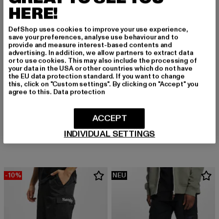
HERE!
DefShop uses cookies to improve your use experience,
save your preferences, analyse use behaviour and to
provide and measure interest-based contents and
advertising. In addition, we allow partners to extract data
or to use cookies. This may also include the processing of
your data in the USA or other countries which do not have
the EU data protection standard. If you want to change
this, click on "Custom settings". By clicking on "Accept" you
agree to this.
Data protection
DEF
BRANDIT
ACCEPT
Basic
Pure
INDIVIDUAL SETTINGS
Derzeitiger Preis: 24,00 EUR
Aktionspreis: 59,99 EUR
Derzeitiger Preis: 49,19 EUR
Aktionspreis: 
24,00 EUR
59,99 EUR
49,19 EUR
59,99 EUR
-10%
NEU