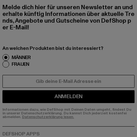
Melde dich hier für unseren Newsletter an und
erhalte künftig Informationen über aktuelle Tre
nds, Angebote und Gutscheine von DefShop p
er E-Mail!
An welchen Produkten bist du interessiert?
MÄNNER
FRAUEN
E-MAIL
ANMELDEN
Informationen dazu, wie DefShop mit Deinen Daten umgeht, findest Du
in unserer Datenschutzerklärung. Du kannst Dich jederzeit kostenfei
abmelden.
Datenschutzerklärung lesen.