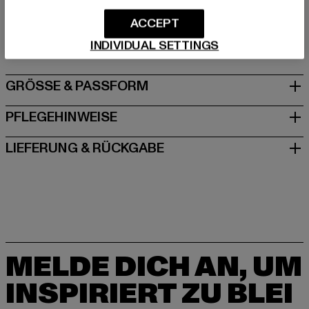
Hersteller: TB International GmbH |
info@tbint.de
Dr.-Robert-Murjahn-Straße 7 | 64372 Ober-Ramstadt |
ACCEPT
DE
INDIVIDUAL SETTINGS
GRÖSSE & PASSFORM
PFLEGEHINWEISE
LIEFERUNG & RÜCKGABE
MELDE DICH AN, UM
INSPIRIERT ZU BLEI