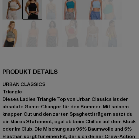
beige
schwarz
schwarz
blau
blau
grün
grau
orange
orange
rot
weiß
gelb
PRODUKT DETAILS
URBAN CLASSICS
Triangle
Dieses Ladies Triangle Top von Urban Classics ist der
absolute Game-Changer für den Sommer. Mit seinem
knappen Cut und den zarten Spaghettiträgern setzt du
ein klares Statement, egal ob beim Chillen auf dem Block
oder im Club. Die Mischung aus 95% Baumwolle und 5%
Elasthan sorgt für einen Fit, der sich deiner Crew-Action