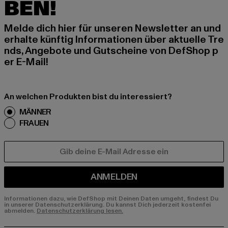
BEN!
Melde dich hier für unseren Newsletter an und
erhalte künftig Informationen über aktuelle Tre
nds, Angebote und Gutscheine von DefShop p
er E-Mail!
An welchen Produkten bist du interessiert?
MÄNNER
FRAUEN
E-MAIL
ANMELDEN
Informationen dazu, wie DefShop mit Deinen Daten umgeht, findest Du
in unserer Datenschutzerklärung. Du kannst Dich jederzeit kostenfei
abmelden.
Datenschutzerklärung lesen.