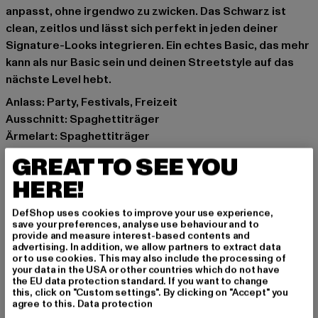
anpasst, ohne irgendwo zu zwicken. Das Schwarz ist
clean, zeitlos und lässt sich perfekt in jeden deiner
Signature-Looks integrieren. Ein echtes Basic, das mehr
kann als nur Basic sein und deinen Streetstyle auf das
nächste Level hebt.
Anlass: Party, Festivals, Freizeit
Ausschnitt: Spaghettiträger
Ärmelart: Spaghettiträger
Verschlussarten: Band zum Binden
GREAT TO SEE YOU
Schnitt: Kurz
HERE!
Marke: Urban Classics
Kat.: Tops
DefShop uses cookies to improve your use experience,
Farbe: schwarz
save your preferences, analyse use behaviour and to
provide and measure interest-based contents and
Hersteller Farbe: black
advertising. In addition, we allow partners to extract data
Materialzusammensetzung: 95% Baumwolle, 5%
or to use cookies. This may also include the processing of
your data in the USA or other countries which do not have
Elasthan
the EU data protection standard. If you want to change
Art.Nr: TB2600-00007
this, click on "Custom settings". By clicking on "Accept" you
agree to this.
Data protection