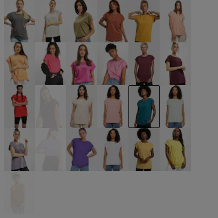
grün
grün
grün
grün
grün
grau
grau
grau
olive
orange
orange
orange
orange
pink
pink
pink
rot
rot
rot
rot
rosa
rosa
türkis
türkis
violet
violet
violet
weiß
gelb
gelb