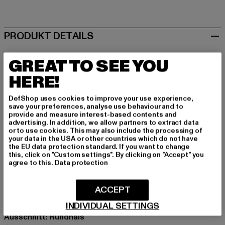
gelb
PRODUKT DETAILS
URBAN CLASSICS
GREAT TO SEE YOU
Ladies Extended Shoulder
HERE!
Der nächste Streetwear-Move steht an: Das Ladies
Extended Shoulder Tee von Urban Classics ballert in
DefShop uses cookies to improve your use experience,
frischem Türkis direkt in deine Rotation. Mit einem
save your preferences, analyse use behaviour and to
provide and measure interest-based contents and
Material aus 100% Baumwolle und dem normalen Schnitt
advertising. In addition, we allow partners to extract data
sitzt dieses Tee genau da, wo es sein muss. Ready für
or to use cookies. This may also include the processing of
your data in the USA or other countries which do not have
den entspannten Block oder den Club-Drop. Der
the EU data protection standard. If you want to change
Rundhals und die angeschnittenen Kurzärmel geben dem
this, click on "Custom settings". By clicking on "Accept" you
agree to this.
Data protection
Ganzen einen toughen, aber bequemen Fit. Perfekt, um
dein Statement zu setzen, ohne extra laut sein zu
müssen.
ACCEPT
Anlass: Alltag, Bequem, Freizeit, Lässig, Casual, Basic
INDIVIDUAL SETTINGS
Ausschnitt: Rundhals