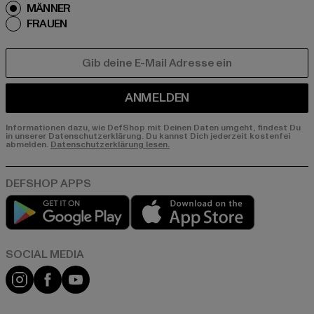
MÄNNER
FRAUEN
E-MAIL
ANMELDEN
Informationen dazu, wie DefShop mit Deinen Daten umgeht, findest Du
in unserer Datenschutzerklärung. Du kannst Dich jederzeit kostenfei
abmelden.
Datenschutzerklärung lesen.
Play market
App store
Instagram
Facebook
YouTube