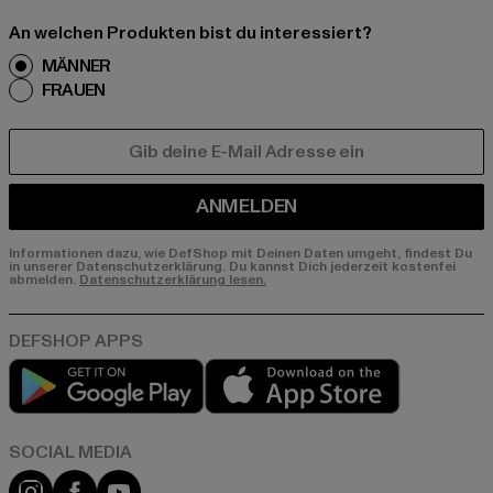
An welchen Produkten bist du interessiert?
MÄNNER
FRAUEN
E-MAIL
ANMELDEN
Informationen dazu, wie DefShop mit Deinen Daten umgeht, findest Du
in unserer Datenschutzerklärung. Du kannst Dich jederzeit kostenfei
abmelden.
Datenschutzerklärung lesen.
Play market
App store
Instagram
Facebook
YouTube