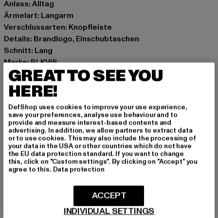
Anlass: Alltag
Ärmelart: Langarm
Verschlussarten: Knopfleiste
Details: Brandlogo, Einschubtaschen
Schnitt: Lang
Marke: BLKVIS
GREAT TO SEE YOU
Kat.: Jacken
Farbe: braun
HERE!
Hersteller Farbe: raisin
DefShop uses cookies to improve your use experience,
Materialzusammensetzung: 60% Polyester, 30% Wolle,
save your preferences, analyse use behaviour and to
10% sonstige Fasern
provide and measure interest-based contents and
advertising. In addition, we allow partners to extract data
Art.Nr: 42531104-12732
or to use cookies. This may also include the processing of
your data in the USA or other countries which do not have
the EU data protection standard. If you want to change
Hersteller: Play Hard GmbH |
mail@blkvis.de
this, click on "Custom settings". By clicking on "Accept" you
Landwehrstrasse 70A | 80336 München | DE
agree to this.
Data protection
ACCEPT
GRÖSSE & PASSFORM
INDIVIDUAL SETTINGS