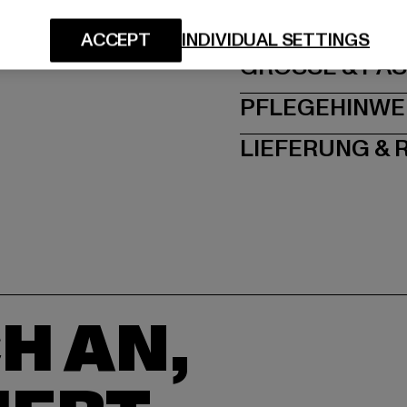
Dr.-Robert-Murjahn-S
ACCEPT
INDIVIDUAL SETTINGS
GRÖSSE 
PFLEGEHINWE
LIEFERUNG &
H AN,