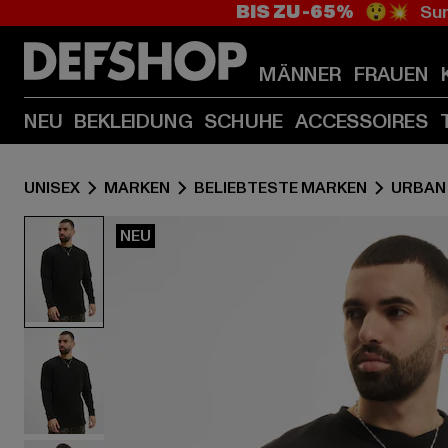
BIS ZU -65%
😲💥 Sum
MÄNNER
FRAUEN
NEU
BEKLEIDUNG
SCHUHE
ACCESSOIRES
UNISEX
MARKEN
BELIEBTESTE MARKEN
URBAN
NEU