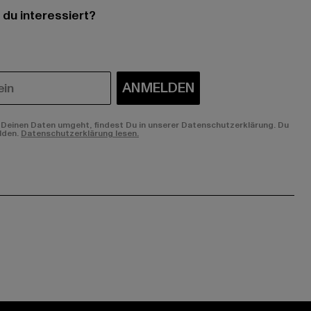
 du interessiert?
ANMELDEN
Deinen Daten umgeht, findest Du in unserer Datenschutzerklärung. Du
lden.
Datenschutzerklärung lesen.