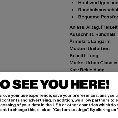
Hochwertiges und
Rundhalsausschni
Bequeme Passfo
Anlass: Alltag, Freizei
Ausschnitt: Rundhals
Ärmelart: Langarm
Muster: Unifarben
Schnitt: Lang
Marke: Urban Classic
Kat.: Bekleidung
Farbe: schwarz
O SEE YOU HERE!
Hersteller Farbe: blac
Materialzusammense
rove your use experience, save your preferences, analyse u
Art.Nr: TB009-00007
ontents and advertising. In addition, we allow partners to e
ocessing of your data in the USA or other countries which do 
ant to change this, click on "Custom settings". By clicking on 
Hersteller: TB Intern