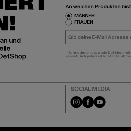
IERT
An welchen Produkten bist
N!
MÄNNER
FRAUEN
E-MAIL
 an und
elle
Informationen dazu, wie DefShop mit 
 DefShop
kannst Dich jederzeit kostenfei abme
e
Instagram
Facebook
YouTube