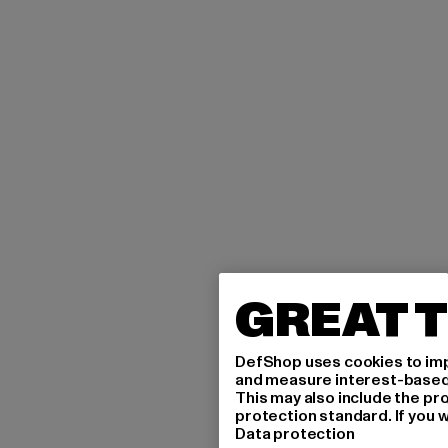
GREAT T
DefShop uses cookies to imp
and measure interest-based c
This may also include the pr
protection standard. If you w
Data protection