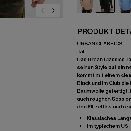
beige
schwarz
bla
PRODUKT DET
URBAN CLASSICS
Tall
Das Urban Classics Tal
seinen Style auf ein 
kommt mit einem clean
Block und im Club die
Baumwolle gefertigt, l
auch roughen Session
den Fit zeitlos und re
Klassisches Lang
Im typischem US-St