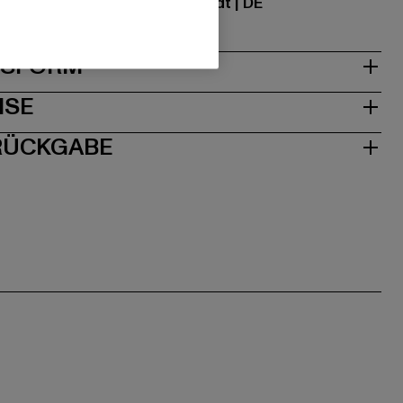
traße 7 | 64372 Ober-Ramstadt | DE
& PASSFORM
ISE
 RÜCKGABE