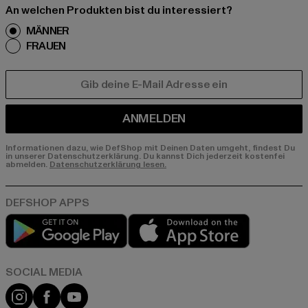
An welchen Produkten bist du interessiert?
MÄNNER
FRAUEN
E-MAIL
ANMELDEN
Informationen dazu, wie DefShop mit Deinen Daten umgeht, findest Du
in unserer Datenschutzerklärung. Du kannst Dich jederzeit kostenfei
abmelden.
Datenschutzerklärung lesen.
Play market
App store
Instagram
Facebook
YouTube