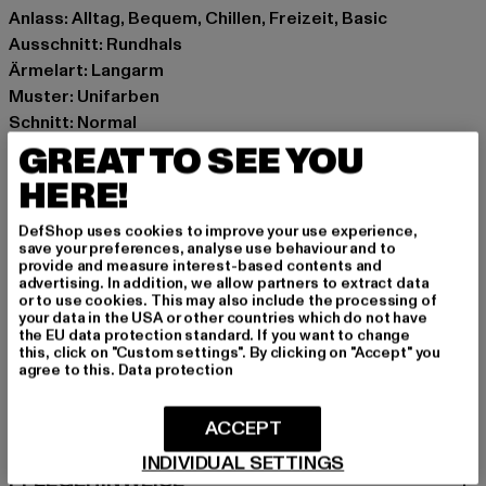
Anlass: Alltag, Bequem, Chillen, Freizeit, Basic
Ausschnitt: Rundhals
Ärmelart: Langarm
Muster: Unifarben
Schnitt: Normal
Marke: Brandit
GREAT TO SEE YOU
Kat.: Longsleeves
HERE!
Farbe: blau
Hersteller Farbe: navy
DefShop uses cookies to improve your use experience,
save your preferences, analyse use behaviour and to
Materialzusammensetzung: 100% Baumwolle
provide and measure interest-based contents and
Art.Nr: BD4205-00155
advertising. In addition, we allow partners to extract data
or to use cookies. This may also include the processing of
your data in the USA or other countries which do not have
Hersteller: Brandit Textil GmbH |
info@brandit-wear.com
the EU data protection standard. If you want to change
this, click on "Custom settings". By clicking on "Accept" you
Spichernstraße 6a | 50672 Köln | DE
agree to this.
Data protection
ACCEPT
GRÖSSE & PASSFORM
INDIVIDUAL SETTINGS
PFLEGEHINWEISE