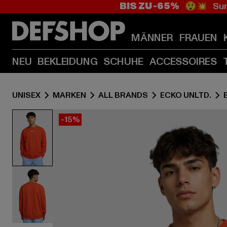
BIS ZU -65%
😲💥 Sum
MÄNNER
FRAUEN
NEU
BEKLEIDUNG
SCHUHE
ACCESSOIRES
UNISEX
MARKEN
ALL BRANDS
ECKO UNLTD.
-15%