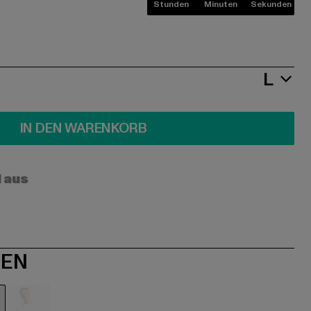
Stunden
Minuten
Sekunden
L
IN DEN WARENKORB
l aus
NEN