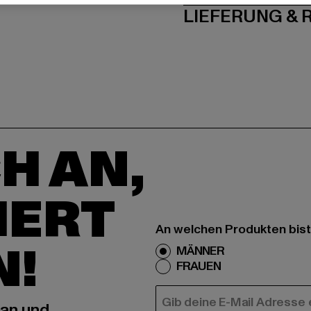
LIEFERUNG &
H AN,
IERT
An welchen Produkten bist
N!
MÄNNER
FRAUEN
E-MAIL
 an und