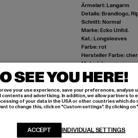
Ärmelart: Langarm
Details: Brandlogo, R
Schnitt: Normal
Marke: Ecko Unltd.
Kat.: Longsleeves
Farbe: rot
Hersteller Farbe: che
Materialzusammense
O SEE YOU HERE!
Art.Nr: ECKOLS1005-
Hersteller: TB Intern
rove your use experience, save your preferences, analyse u
ontents and advertising. In addition, we allow partners to e
Dr.-Robert-Murjahn-S
ocessing of your data in the USA or other countries which do 
ant to change this, click on "Custom settings". By clicking on 
GRÖSSE 
ACCEPT
INDIVIDUAL SETTINGS
PFLEGEHINWE