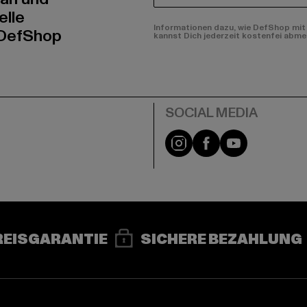
elle
Informationen dazu, wie DefShop mit 
 DefShop
kannst Dich jederzeit kostenfei abme
e
Instagram
Facebook
YouTube
REISGARANTIE
SICHERE BEZAHLUNG