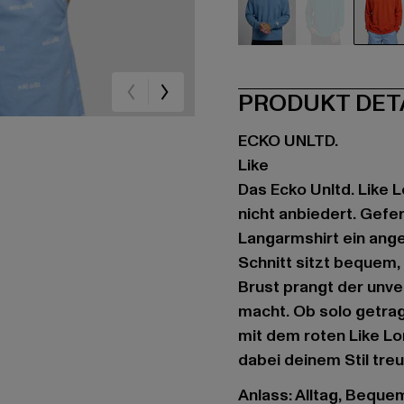
blau
grün
rot
PRODUKT DET
ECKO UNLTD.
Like
Das Ecko Unltd. Like L
nicht anbiedert. Gefe
Langarmshirt ein ang
Schnitt sitzt bequem,
Brust prangt der unve
macht. Ob solo getrag
mit dem roten Like Lo
dabei deinem Stil treu
Anlass: Alltag, Bequem,