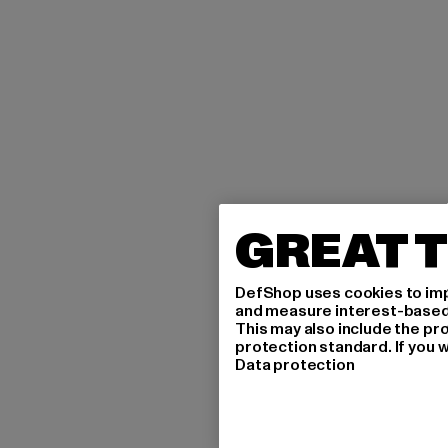
GREAT T
DefShop uses cookies to imp
and measure interest-based c
This may also include the pr
protection standard. If you w
Data protection