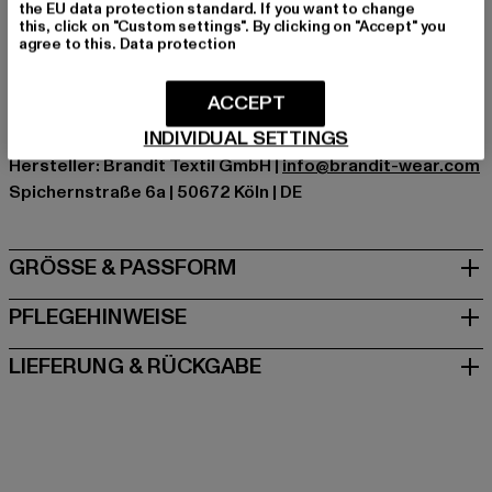
Farbe: olive
the EU data protection standard. If you want to change
this, click on "Custom settings". By clicking on "Accept" you
Hersteller Farbe: olive
agree to this.
Data protection
Materialzusammensetzung: 80% Elastodien, 20%
Polyester
ACCEPT
Art.Nr: BD33114-00176
INDIVIDUAL SETTINGS
Hersteller: Brandit Textil GmbH |
info@brandit-wear.com
Spichernstraße 6a | 50672 Köln | DE
GRÖSSE & PASSFORM
PFLEGEHINWEISE
LIEFERUNG & RÜCKGABE