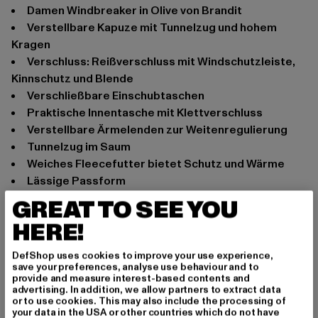
Damen Windbreaker in Olive von Brandit
verstellbare Kapuze mit Tunnelzug und hohem
Kragen
Verschluss: Reißverschluss mit Windschutzleiste,
Kinnschutz und Blende
Verschließbare Einschubtaschen
Praktische Innentasche mit Klettverschluss
Verstellbare Ärmelenden zur Weitenregulierung
Tunnelzug im Saum
Weiches Fleecefutter bietet Schutz und Wärme
Lässige Passform
GREAT TO SEE YOU
Anlass: Alltag
Ausschnitt: Kapuze
HERE!
Ärmelart: Langarm
Verschlussarten: Reißverschluss
DefShop uses cookies to improve your use experience,
save your preferences, analyse use behaviour and to
Schnitt: Normal
provide and measure interest-based contents and
Marke: Brandit
advertising. In addition, we allow partners to extract data
or to use cookies. This may also include the processing of
Kat.: Übergangsjacken
your data in the USA or other countries which do not have