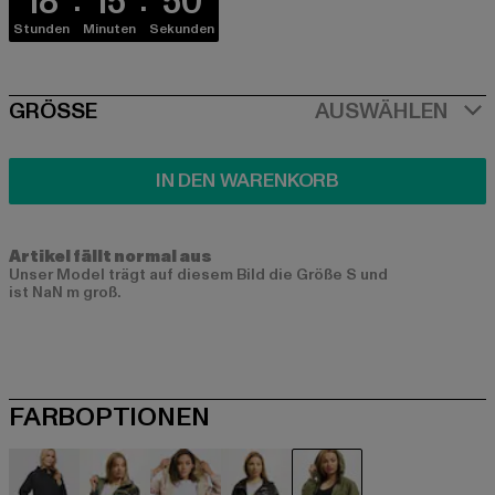
18
15
50
Stunden
Minuten
Sekunden
SIZE
GRÖSSE
AUSWÄHLEN
IN DEN WARENKORB
Artikel fällt normal aus
Unser Model trägt auf diesem Bild die Größe S und
ist NaN m groß.
FARBOPTIONEN