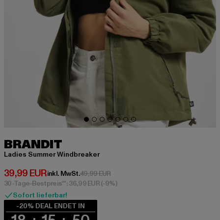
BRANDIT
Ladies Summer Windbreaker
Derzeitiger Preis: 39,99 EUR
39,99 EUR
Aktionspreis: 49,99 EUR
inkl. MwSt.
49,99 EUR
30-Tage-Bestpreis**: 36,99 EUR
(-9%)
Sofort lieferbar!
-20% DEAL ENDET IN