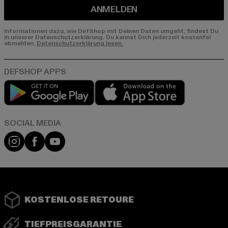
ANMELDEN
Informationen dazu, wie DefShop mit Deinen Daten umgeht, findest Du
in unserer Datenschutzerklärung. Du kannst Dich jederzeit kostenfei
abmelden.
Datenschutzerklärung lesen.
Play market
App store
Instagram
Facebook
YouTube
KOSTENLOSE RETOURE
TIEFPREISGARANTIE