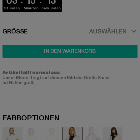
03
15
12
Stunden
Minuten
Sekunden
SIZE
GRÖSSE
AUSWÄHLEN
IN DEN WARENKORB
Artikel fällt normal aus
Unser Model trägt auf diesem Bild die Größe S und
ist NaN m groß.
FARBOPTIONEN