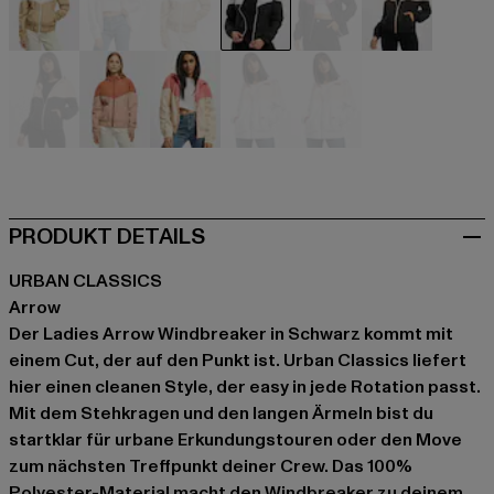
beige
beige
beige
schwarz
schwarz
schwarz
schwarz
orange
pink
weiß
weiß
PRODUKT DETAILS
URBAN CLASSICS
Arrow
Der Ladies Arrow Windbreaker in Schwarz kommt mit
einem Cut, der auf den Punkt ist. Urban Classics liefert
hier einen cleanen Style, der easy in jede Rotation passt.
Mit dem Stehkragen und den langen Ärmeln bist du
startklar für urbane Erkundungstouren oder den Move
zum nächsten Treffpunkt deiner Crew. Das 100%
Polyester-Material macht den Windbreaker zu deinem