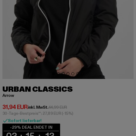
URBAN CLASSICS
Arrow
Derzeitiger Preis: 31,94 EUR
31,94 EUR
Aktionspreis: 44,99 EUR
inkl. MwSt.
44,99 EUR
30-Tage-Bestpreis**: 27,89 EUR
(-15%)
Sofort lieferbar!
-29% DEAL ENDET IN