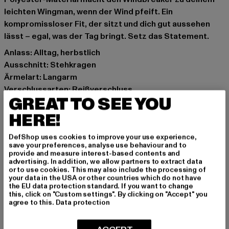
leichten Wingman, wenn der Wind pfeift. Ein
kompromissloser Fit, der sitzt und dich gut aussehen
lässt – egal, was der Tag bringt. Setz das Statement.
Anlass: Alltag, herbstlich
Ausschnitt: Stehkragen
Ärmelart: Langarm
Verschlussarten: Reißverschluss
GREAT TO SEE YOU
Schnitt: Normal
Marke: Urban Classics
HERE!
Kat.: Übergangsjacken
DefShop uses cookies to improve your use experience,
Farbe: schwarz, weiß
save your preferences, analyse use behaviour and to
Hersteller Farbe: white/black
provide and measure interest-based contents and
advertising. In addition, we allow partners to extract data
Materialzusammensetzung: 100% Polyester
or to use cookies. This may also include the processing of
Art.Nr: TB3638-01248
your data in the USA or other countries which do not have
the EU data protection standard. If you want to change
this, click on "Custom settings". By clicking on "Accept" you
Hersteller: TB International GmbH |
info@tbint.de
agree to this.
Data protection
Dr.-Robert-Murjahn-Straße 7 | 64372 Ober-Ramstadt |
DE