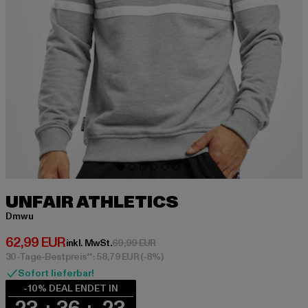
UNFAIR ATHLETICS
Dmwu
Derzeitiger Preis: 62,99 EUR
62,99 EUR
Aktionspreis: 69,99 EUR
inkl. MwSt.
69,99 EUR
30-Tage-Bestpreis**: 58,79 EUR
(-8%)
Sofort lieferbar!
-10% DEAL ENDET IN